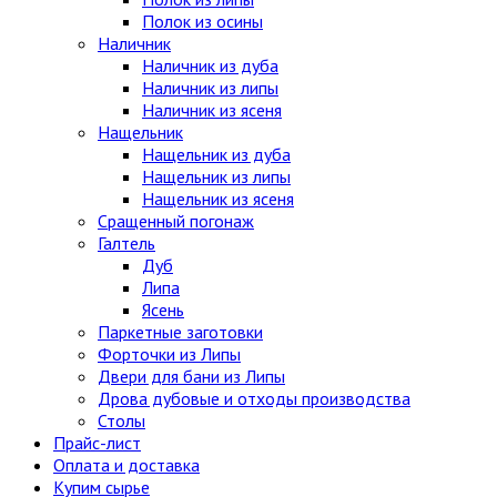
Полок из осины
Наличник
Наличник из дуба
Наличник из липы
Наличник из ясеня
Нащельник
Нащельник из дуба
Нащельник из липы
Нащельник из ясеня
Сращенный погонаж
Галтель
Дуб
Липа
Ясень
Паркетные заготовки
Форточки из Липы
Двери для бани из Липы
Дрова дубовые и отходы производства
Столы
Прайс-лист
Оплата и доставка
Купим сырье