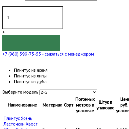
-
+
КУПИТЬ
+7 (960) 599-75-55
- связаться с менеджером
Плинтус из ясеня
Плинтус из липы
Плинтус из дуба
Выберите модель
Погонных
Цен
Штук в
Наименование
Материал
Сорт
метров в
руб.
упаковке
упаковке
упако
Плинтус Ясень
Ласточкин Хвост