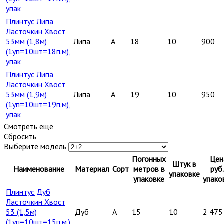
упак
Плинтус Липа
Ласточкин Хвост
53мм (1,8м)
Липа
A
18
10
900
(1уп=10шт=18п.м),
упак
Плинтус Липа
Ласточкин Хвост
53мм (1,9м)
Липа
A
19
10
950
(1уп=10шт=19п.м),
упак
Смотреть ещё
Сбросить
Выберите модель
Погонных
Цен
Штук в
Наименование
Материал
Сорт
метров в
руб.
упаковке
упаковке
упако
Плинтус Дуб
Ласточкин Хвост
53 (1,5м)
Дуб
A
15
10
2 475
(1уп=10шт=15п.м.),