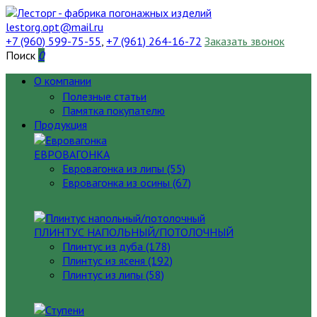
lestorg.opt@mail.ru
+7 (960) 599-75-55
,
+7 (961) 264-16-72
Заказать звонок
Поиск
0
О компании
Полезные статьи
Памятка покупателю
Продукция
ЕВРОВАГОНКА
Евровагонка из липы (55)
Евровагонка из осины (67)
ПЛИНТУС НАПОЛЬНЫЙ/ПОТОЛОЧНЫЙ
Плинтус из дуба (178)
Плинтус из ясеня (192)
Плинтус из липы (58)