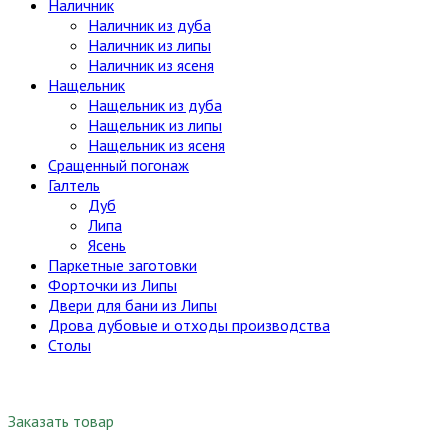
Наличник
Наличник из дуба
Наличник из липы
Наличник из ясеня
Нащельник
Нащельник из дуба
Нащельник из липы
Нащельник из ясеня
Сращенный погонаж
Галтель
Дуб
Липа
Ясень
Паркетные заготовки
Форточки из Липы
Двери для бани из Липы
Дрова дубовые и отходы производства
Столы
Заказать товар