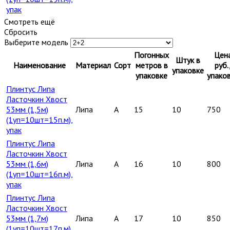
упак
Смотреть ещё
Сбросить
Выберите модель
Погонных
Цен
Штук в
Наименование
Материал
Сорт
метров в
руб.
упаковке
упаковке
упако
Плинтус Липа
Ласточкин Хвост
53мм (1,5м)
Липа
A
15
10
750
(1уп=10шт=15п.м),
упак
Плинтус Липа
Ласточкин Хвост
53мм (1,6м)
Липа
A
16
10
800
(1уп=10шт=16п.м),
упак
Плинтус Липа
Ласточкин Хвост
53мм (1,7м)
Липа
A
17
10
850
(1уп=10шт=17п.м),