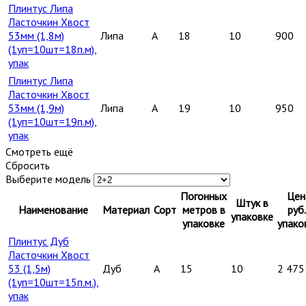
Плинтус Липа
Ласточкин Хвост
53мм (1,8м)
Липа
A
18
10
900
(1уп=10шт=18п.м),
упак
Плинтус Липа
Ласточкин Хвост
53мм (1,9м)
Липа
A
19
10
950
(1уп=10шт=19п.м),
упак
Смотреть ещё
Сбросить
Выберите модель
Погонных
Цен
Штук в
Наименование
Материал
Сорт
метров в
руб.
упаковке
упаковке
упако
Плинтус Дуб
Ласточкин Хвост
53 (1,5м)
Дуб
A
15
10
2 475
(1уп=10шт=15п.м.),
упак