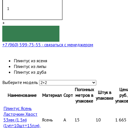
+
КУПИТЬ
+7 (960) 599-75-55
- связаться с менеджером
Плинтус из ясеня
Плинтус из липы
Плинтус из дуба
Выберите модель
Погонных
Цен
Штук в
Наименование
Материал
Сорт
метров в
руб.
упаковке
упаковке
упако
Плинтус Ясень
Ласточкин Хвост
53мм (1,5м)
Ясень
A
15
10
1 665
(1уп=10шт=15п.м),