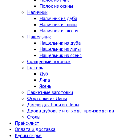
Полок из осины
Наличник
Наличник из дуба
Наличник из липы
Наличник из ясеня
Нащельник
Нащельник из дуба
Нащельник из липы
Нащельник из ясеня
Сращенный погонаж
Галтель
Дуб
Липа
Ясень
Паркетные заготовки
Форточки из Липы
Двери для бани из Липы
Дрова дубовые и отходы производства
Столы
Прайс-лист
Оплата и доставка
Купим сырье