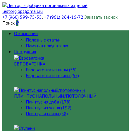
lestorg.opt@mail.ru
+7 (960) 599-75-55
,
+7 (961) 264-16-72
Заказать звонок
Поиск
0
О компании
Полезные статьи
Памятка покупателю
Продукция
ЕВРОВАГОНКА
Евровагонка из липы (55)
Евровагонка из осины (67)
ПЛИНТУС НАПОЛЬНЫЙ/ПОТОЛОЧНЫЙ
Плинтус из дуба (178)
Плинтус из ясеня (192)
Плинтус из липы (58)