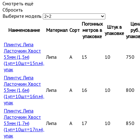
Смотреть ещё
Сбросить
Выберите модель
Погонных
Цен
Штук в
Наименование
Материал
Сорт
метров в
руб.
упаковке
упаковке
упако
Плинтус Липа
Ласточкин Хвост
53мм (1,5м)
Липа
A
15
10
750
(1уп=10шт=15п.м),
упак
Плинтус Липа
Ласточкин Хвост
53мм (1,6м)
Липа
A
16
10
800
(1уп=10шт=16п.м),
упак
Плинтус Липа
Ласточкин Хвост
53мм (1,7м)
Липа
A
17
10
850
(1уп=10шт=17п.м),
упак