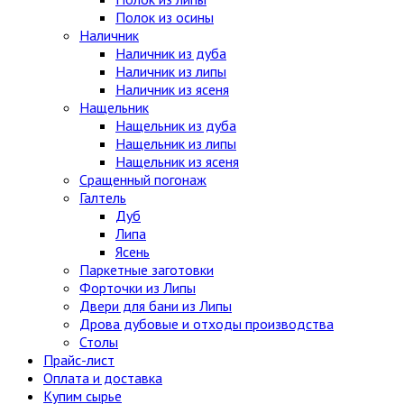
Полок из осины
Наличник
Наличник из дуба
Наличник из липы
Наличник из ясеня
Нащельник
Нащельник из дуба
Нащельник из липы
Нащельник из ясеня
Сращенный погонаж
Галтель
Дуб
Липа
Ясень
Паркетные заготовки
Форточки из Липы
Двери для бани из Липы
Дрова дубовые и отходы производства
Столы
Прайс-лист
Оплата и доставка
Купим сырье