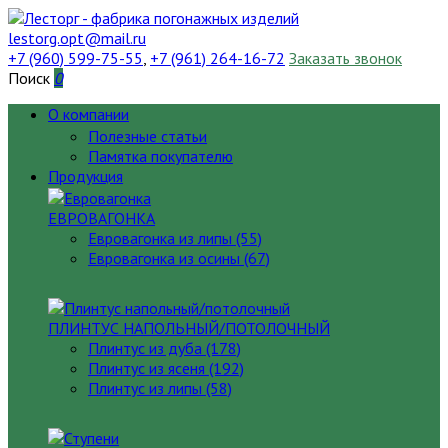
lestorg.opt@mail.ru
+7 (960) 599-75-55
,
+7 (961) 264-16-72
Заказать звонок
Поиск
0
О компании
Полезные статьи
Памятка покупателю
Продукция
ЕВРОВАГОНКА
Евровагонка из липы (55)
Евровагонка из осины (67)
ПЛИНТУС НАПОЛЬНЫЙ/ПОТОЛОЧНЫЙ
Плинтус из дуба (178)
Плинтус из ясеня (192)
Плинтус из липы (58)