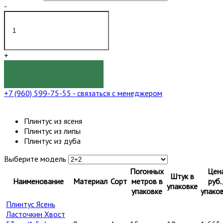
-
+
КУПИТЬ
+7 (960) 599-75-55
- связаться с менеджером
Плинтус из ясеня
Плинтус из липы
Плинтус из дуба
Выберите модель
Погонных
Цен
Штук в
Наименование
Материал
Сорт
метров в
руб.
упаковке
упаковке
упако
Плинтус Ясень
Ласточкин Хвост