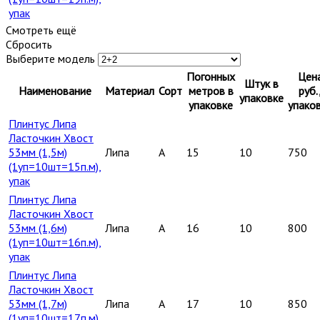
упак
Смотреть ещё
Сбросить
Выберите модель
Погонных
Цен
Штук в
Наименование
Материал
Сорт
метров в
руб.
упаковке
упаковке
упако
Плинтус Липа
Ласточкин Хвост
53мм (1,5м)
Липа
A
15
10
750
(1уп=10шт=15п.м),
упак
Плинтус Липа
Ласточкин Хвост
53мм (1,6м)
Липа
A
16
10
800
(1уп=10шт=16п.м),
упак
Плинтус Липа
Ласточкин Хвост
53мм (1,7м)
Липа
A
17
10
850
(1уп=10шт=17п.м),