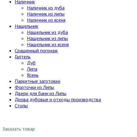
Наличник
Наличник из дуба
Наличник из липы
Наличник из ясеня
Нащельник
Нащельник из дуба
Нащельник из липы
Нащельник из ясеня
Сращенный погонаж
Галтель
Дуб
Липа
Ясень
Паркетные заготовки
Форточки из Липы
Двери для бани из Липы
Дрова дубовые и отходы производства
Столы
Заказать товар