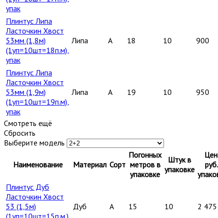
упак
Плинтус Липа
Ласточкин Хвост
53мм (1,8м)
Липа
A
18
10
900
(1уп=10шт=18п.м),
упак
Плинтус Липа
Ласточкин Хвост
53мм (1,9м)
Липа
A
19
10
950
(1уп=10шт=19п.м),
упак
Смотреть ещё
Сбросить
Выберите модель
Погонных
Цен
Штук в
Наименование
Материал
Сорт
метров в
руб.
упаковке
упаковке
упако
Плинтус Дуб
Ласточкин Хвост
53 (1,5м)
Дуб
A
15
10
2 475
(1уп=10шт=15п.м.),