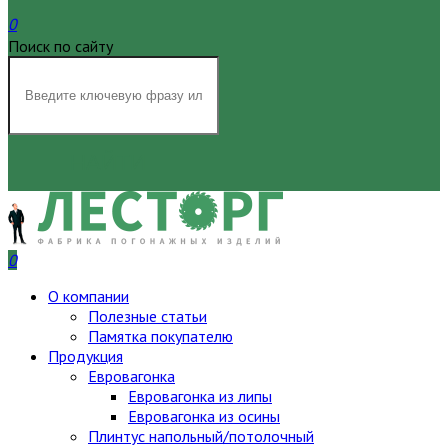
0
Поиск по сайту
НАЙТИ
0
О компании
Полезные статьи
Памятка покупателю
Продукция
Евровагонка
Евровагонка из липы
Евровагонка из осины
Плинтус напольный/потолочный