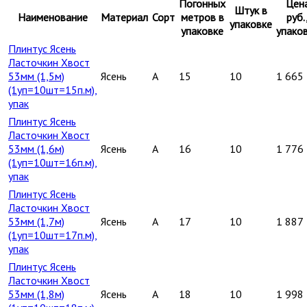
Погонных
Цен
Штук в
Наименование
Материал
Сорт
метров в
руб.
упаковке
упаковке
упако
Плинтус Ясень
Ласточкин Хвост
53мм (1,5м)
Ясень
A
15
10
1 665
(1уп=10шт=15п.м),
упак
Плинтус Ясень
Ласточкин Хвост
53мм (1,6м)
Ясень
A
16
10
1 776
(1уп=10шт=16п.м),
упак
Плинтус Ясень
Ласточкин Хвост
53мм (1,7м)
Ясень
A
17
10
1 887
(1уп=10шт=17п.м),
упак
Плинтус Ясень
Ласточкин Хвост
53мм (1,8м)
Ясень
A
18
10
1 998