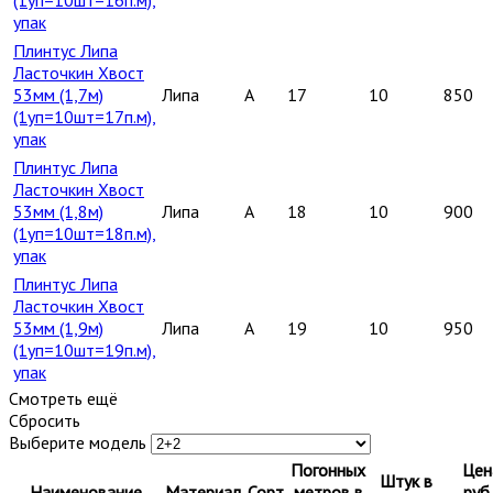
упак
Плинтус Липа
Ласточкин Хвост
53мм (1,7м)
Липа
A
17
10
850
(1уп=10шт=17п.м),
упак
Плинтус Липа
Ласточкин Хвост
53мм (1,8м)
Липа
A
18
10
900
(1уп=10шт=18п.м),
упак
Плинтус Липа
Ласточкин Хвост
53мм (1,9м)
Липа
A
19
10
950
(1уп=10шт=19п.м),
упак
Смотреть ещё
Сбросить
Выберите модель
Погонных
Цен
Штук в
Наименование
Материал
Сорт
метров в
руб.