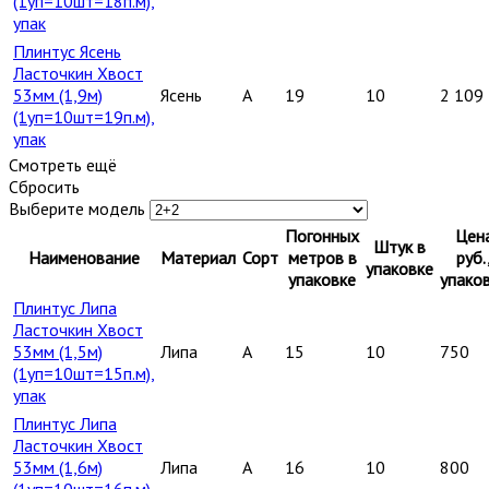
(1уп=10шт=18п.м),
упак
Плинтус Ясень
Ласточкин Хвост
53мм (1,9м)
Ясень
A
19
10
2 109
(1уп=10шт=19п.м),
упак
Смотреть ещё
Сбросить
Выберите модель
Погонных
Цен
Штук в
Наименование
Материал
Сорт
метров в
руб.
упаковке
упаковке
упако
Плинтус Липа
Ласточкин Хвост
53мм (1,5м)
Липа
A
15
10
750
(1уп=10шт=15п.м),
упак
Плинтус Липа
Ласточкин Хвост
53мм (1,6м)
Липа
A
16
10
800
(1уп=10шт=16п.м),