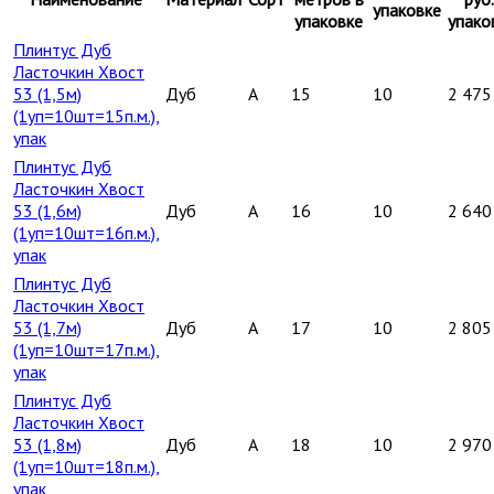
упаковке
упаковке
упако
Плинтус Дуб
Ласточкин Хвост
53 (1,5м)
Дуб
A
15
10
2 475
(1уп=10шт=15п.м.),
упак
Плинтус Дуб
Ласточкин Хвост
53 (1,6м)
Дуб
A
16
10
2 640
(1уп=10шт=16п.м.),
упак
Плинтус Дуб
Ласточкин Хвост
53 (1,7м)
Дуб
A
17
10
2 805
(1уп=10шт=17п.м.),
упак
Плинтус Дуб
Ласточкин Хвост
53 (1,8м)
Дуб
A
18
10
2 970
(1уп=10шт=18п.м.),
упак