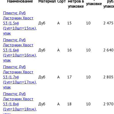
Наименование
Материал
Сорт
метров в
руб.
упаковке
упаковке
упако
Плинтус Дуб
Ласточкин Хвост
53 (1,5м)
Дуб
A
15
10
2 475
(1уп=10шт=15п.м.),
упак
Плинтус Дуб
Ласточкин Хвост
53 (1,6м)
Дуб
A
16
10
2 640
(1уп=10шт=16п.м.),
упак
Плинтус Дуб
Ласточкин Хвост
53 (1,7м)
Дуб
A
17
10
2 805
(1уп=10шт=17п.м.),
упак
Плинтус Дуб
Ласточкин Хвост
53 (1,8м)
Дуб
A
18
10
2 970
(1уп=10шт=18п.м.),
упак