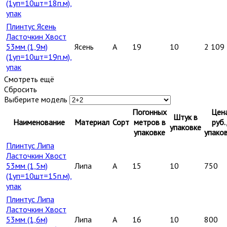
(1уп=10шт=18п.м),
упак
Плинтус Ясень
Ласточкин Хвост
53мм (1,9м)
Ясень
A
19
10
2 109
(1уп=10шт=19п.м),
упак
Смотреть ещё
Сбросить
Выберите модель
Погонных
Цен
Штук в
Наименование
Материал
Сорт
метров в
руб.
упаковке
упаковке
упако
Плинтус Липа
Ласточкин Хвост
53мм (1,5м)
Липа
A
15
10
750
(1уп=10шт=15п.м),
упак
Плинтус Липа
Ласточкин Хвост
53мм (1,6м)
Липа
A
16
10
800