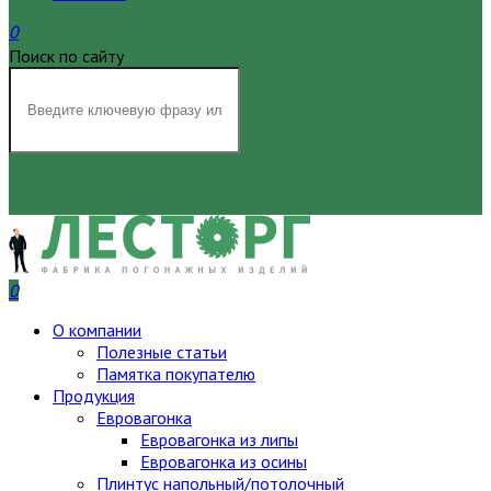
0
Поиск по сайту
НАЙТИ
0
О компании
Полезные статьи
Памятка покупателю
Продукция
Евровагонка
Евровагонка из липы
Евровагонка из осины
Плинтус напольный/потолочный