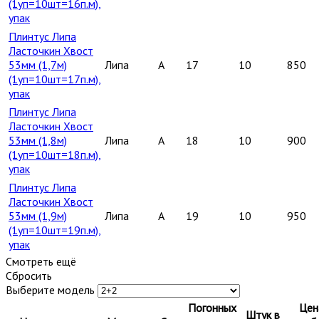
(1уп=10шт=16п.м),
упак
Плинтус Липа
Ласточкин Хвост
53мм (1,7м)
Липа
A
17
10
850
(1уп=10шт=17п.м),
упак
Плинтус Липа
Ласточкин Хвост
53мм (1,8м)
Липа
A
18
10
900
(1уп=10шт=18п.м),
упак
Плинтус Липа
Ласточкин Хвост
53мм (1,9м)
Липа
A
19
10
950
(1уп=10шт=19п.м),
упак
Смотреть ещё
Сбросить
Выберите модель
Погонных
Цен
Штук в