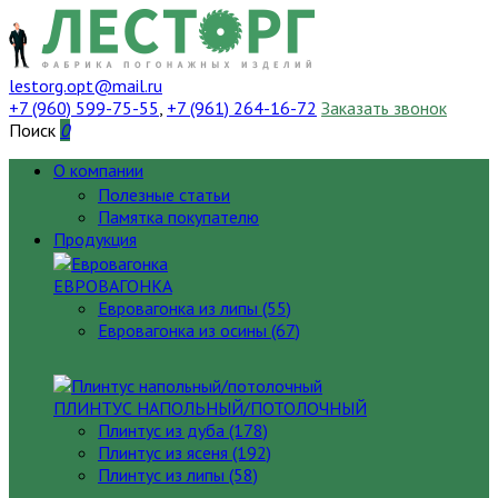
lestorg.opt@mail.ru
+7 (960) 599-75-55
,
+7 (961) 264-16-72
Заказать звонок
Поиск
0
О компании
Полезные статьи
Памятка покупателю
Продукция
ЕВРОВАГОНКА
Евровагонка из липы (55)
Евровагонка из осины (67)
ПЛИНТУС НАПОЛЬНЫЙ/ПОТОЛОЧНЫЙ
Плинтус из дуба (178)
Плинтус из ясеня (192)
Плинтус из липы (58)