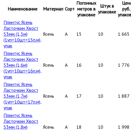
Погонных
Цен
Штук в
Наименование
Материал
Сорт
метров в
руб.
упаковке
упаковке
упако
Плинтус Ясень
Ласточкин Хвост
53мм (1,5м)
Ясень
A
15
10
1 665
(1уп=10шт=15п.м),
упак
Плинтус Ясень
Ласточкин Хвост
53мм (1,6м)
Ясень
A
16
10
1 776
(1уп=10шт=16п.м),
упак
Плинтус Ясень
Ласточкин Хвост
53мм (1,7м)
Ясень
A
17
10
1 887
(1уп=10шт=17п.м),
упак
Плинтус Ясень
Ласточкин Хвост
53мм (1,8м)
Ясень
A
18
10
1 998