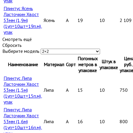
упак
Плинтус Ясень
Ласточкин Хвост
53мм (1,9м)
Ясень
A
19
10
2 109
(1уп=10шт=19п.м),
упак
Смотреть ещё
Сбросить
Выберите модель
Погонных
Цен
Штук в
Наименование
Материал
Сорт
метров в
руб.
упаковке
упаковке
упако
Плинтус Липа
Ласточкин Хвост
53мм (1,5м)
Липа
A
15
10
750
(1уп=10шт=15п.м),
упак
Плинтус Липа
Ласточкин Хвост
53мм (1,6м)
Липа
A
16
10
800
(1уп=10шт=16п.м),