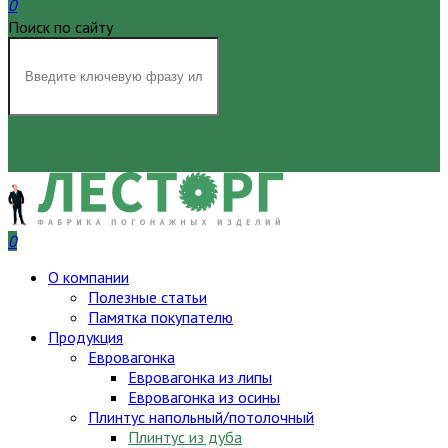
0
Поиск по сайту
НАЙТИ
0
О компании
Полезные статьи
Памятка покупателю
Продукция
Евровагонка
Евровагонка из липы
Евровагонка из осины
Плинтус напольный/потолочный
Плинтус из дуба