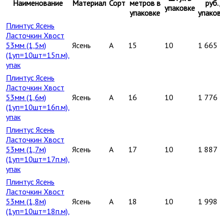
Наименование
Материал
Сорт
метров в
руб.
упаковке
упаковке
упако
Плинтус Ясень
Ласточкин Хвост
53мм (1,5м)
Ясень
A
15
10
1 665
(1уп=10шт=15п.м),
упак
Плинтус Ясень
Ласточкин Хвост
53мм (1,6м)
Ясень
A
16
10
1 776
(1уп=10шт=16п.м),
упак
Плинтус Ясень
Ласточкин Хвост
53мм (1,7м)
Ясень
A
17
10
1 887
(1уп=10шт=17п.м),
упак
Плинтус Ясень
Ласточкин Хвост
53мм (1,8м)
Ясень
A
18
10
1 998
(1уп=10шт=18п.м),