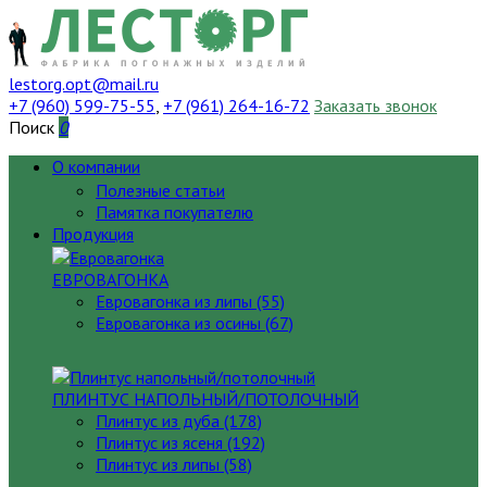
lestorg.opt@mail.ru
+7 (960) 599-75-55
,
+7 (961) 264-16-72
Заказать звонок
Поиск
0
О компании
Полезные статьи
Памятка покупателю
Продукция
ЕВРОВАГОНКА
Евровагонка из липы (55)
Евровагонка из осины (67)
ПЛИНТУС НАПОЛЬНЫЙ/ПОТОЛОЧНЫЙ
Плинтус из дуба (178)
Плинтус из ясеня (192)
Плинтус из липы (58)