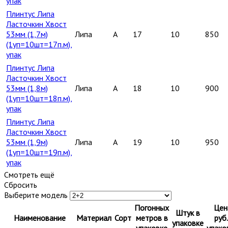
упак
Плинтус Липа
Ласточкин Хвост
53мм (1,7м)
Липа
A
17
10
850
(1уп=10шт=17п.м),
упак
Плинтус Липа
Ласточкин Хвост
53мм (1,8м)
Липа
A
18
10
900
(1уп=10шт=18п.м),
упак
Плинтус Липа
Ласточкин Хвост
53мм (1,9м)
Липа
A
19
10
950
(1уп=10шт=19п.м),
упак
Смотреть ещё
Сбросить
Выберите модель
Погонных
Цен
Штук в
Наименование
Материал
Сорт
метров в
руб.
упаковке
упаковке
упако