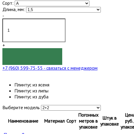
Сорт:
Длина, мм:
-
+
КУПИТЬ
+7 (960) 599-75-55
- связаться с менеджером
Плинтус из ясеня
Плинтус из липы
Плинтус из дуба
Выберите модель
Погонных
Цен
Штук в
Наименование
Материал
Сорт
метров в
руб.
упаковке
упаковке
упако