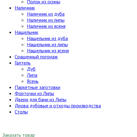
Полок из осины
Наличник
Наличник из дуба
Наличник из липы
Наличник из ясеня
Нащельник
Нащельник из дуба
Нащельник из липы
Нащельник из ясеня
Сращенный погонаж
Галтель
Дуб
Липа
Ясень
Паркетные заготовки
Форточки из Липы
Двери для бани из Липы
Дрова дубовые и отходы производства
Столы
Заказать товар