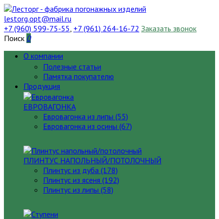
lestorg.opt@mail.ru
+7 (960) 599-75-55
,
+7 (961) 264-16-72
Заказать звонок
Поиск
0
О компании
Полезные статьи
Памятка покупателю
Продукция
ЕВРОВАГОНКА
Евровагонка из липы (55)
Евровагонка из осины (67)
ПЛИНТУС НАПОЛЬНЫЙ/ПОТОЛОЧНЫЙ
Плинтус из дуба (178)
Плинтус из ясеня (192)
Плинтус из липы (58)