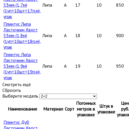
53мм (1,7м)
Липа
A
17
10
850
(1уп=10шт=17п.м),
упак
Плинтус Липа
Ласточкин Хвост
53мм (1,8м)
Липа
A
18
10
900
(1уп=10шт=18п.м),
упак
Плинтус Липа
Ласточкин Хвост
53мм (1,9м)
Липа
A
19
10
950
(1уп=10шт=19п.м),
упак
Смотреть ещё
Сбросить
Выберите модель
Погонных
Цен
Штук в
Наименование
Материал
Сорт
метров в
руб.
упаковке
упаковке
упако
Плинтус Дуб
Ласточкин Хвост