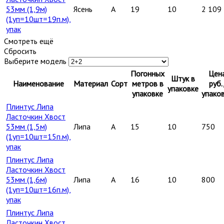
53мм (1,9м)
Ясень
A
19
10
2 109
(1уп=10шт=19п.м),
упак
Смотреть ещё
Сбросить
Выберите модель
Погонных
Цен
Штук в
Наименование
Материал
Сорт
метров в
руб.
упаковке
упаковке
упако
Плинтус Липа
Ласточкин Хвост
53мм (1,5м)
Липа
A
15
10
750
(1уп=10шт=15п.м),
упак
Плинтус Липа
Ласточкин Хвост
53мм (1,6м)
Липа
A
16
10
800
(1уп=10шт=16п.м),
упак
Плинтус Липа
Ласточкин Хвост