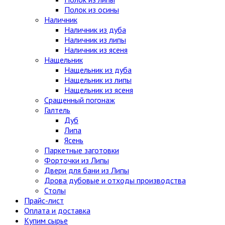
Полок из осины
Наличник
Наличник из дуба
Наличник из липы
Наличник из ясеня
Нащельник
Нащельник из дуба
Нащельник из липы
Нащельник из ясеня
Сращенный погонаж
Галтель
Дуб
Липа
Ясень
Паркетные заготовки
Форточки из Липы
Двери для бани из Липы
Дрова дубовые и отходы производства
Столы
Прайс-лист
Оплата и доставка
Купим сырье