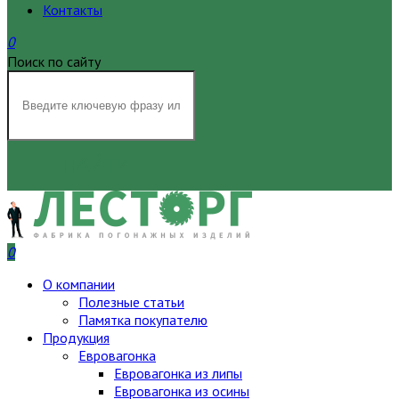
Контакты
0
Поиск по сайту
НАЙТИ
0
О компании
Полезные статьи
Памятка покупателю
Продукция
Евровагонка
Евровагонка из липы
Евровагонка из осины