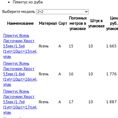
Плинтус из дуба
Выберите модель
Погонных
Цен
Штук в
Наименование
Материал
Сорт
метров в
руб.
упаковке
упаковке
упако
Плинтус Ясень
Ласточкин Хвост
53мм (1,5м)
Ясень
A
15
10
1 665
(1уп=10шт=15п.м),
упак
Плинтус Ясень
Ласточкин Хвост
53мм (1,6м)
Ясень
A
16
10
1 776
(1уп=10шт=16п.м),
упак
Плинтус Ясень
Ласточкин Хвост
53мм (1,7м)
Ясень
A
17
10
1 887
(1уп=10шт=17п.м),
упак