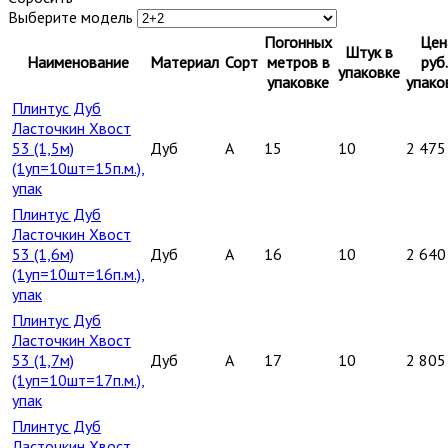
Выберите модель
Погонных
Цен
Штук в
Наименование
Материал
Сорт
метров в
руб.
упаковке
упаковке
упако
Плинтус Дуб
Ласточкин Хвост
53 (1,5м)
Дуб
A
15
10
2 475
(1уп=10шт=15п.м.),
упак
Плинтус Дуб
Ласточкин Хвост
53 (1,6м)
Дуб
A
16
10
2 640
(1уп=10шт=16п.м.),
упак
Плинтус Дуб
Ласточкин Хвост
53 (1,7м)
Дуб
A
17
10
2 805
(1уп=10шт=17п.м.),
упак
Плинтус Дуб
Ласточкин Хвост