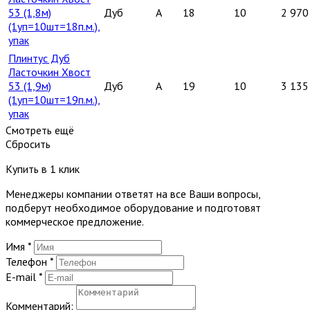
53 (1,8м)
Дуб
A
18
10
2 970
(1уп=10шт=18п.м.),
упак
Плинтус Дуб
Ласточкин Хвост
53 (1,9м)
Дуб
A
19
10
3 135
(1уп=10шт=19п.м.),
упак
Смотреть ещё
Сбросить
Купить в 1 клик
Менеджеры компании ответят на все Ваши вопросы,
подберут необходимое оборудование и подготовят
коммерческое предложение.
Имя
*
Телефон
*
E-mail
*
Комментарий: