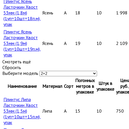
Плинтус Ясень
Ласточкин Хвост
53мм (1,8м)
Ясень
A
18
10
1 998
(1уп=10шт=18п.м),
упак
Плинтус Ясень
Ласточкин Хвост
53мм (1,9м)
Ясень
A
19
10
2 109
(1уп=10шт=19п.м),
упак
Смотреть ещё
Сбросить
Выберите модель
Погонных
Цен
Штук в
Наименование
Материал
Сорт
метров в
руб.
упаковке
упаковке
упако
Плинтус Липа
Ласточкин Хвост
53мм (1,5м)
Липа
A
15
10
750
(1уп=10шт=15п.м),
упак