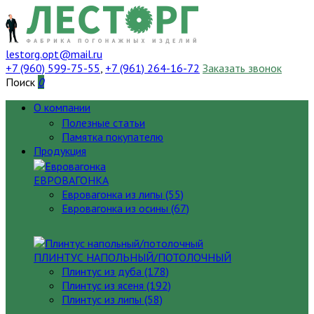
lestorg.opt@mail.ru
+7 (960) 599-75-55
,
+7 (961) 264-16-72
Заказать звонок
Поиск
0
О компании
Полезные статьи
Памятка покупателю
Продукция
ЕВРОВАГОНКА
Евровагонка из липы (55)
Евровагонка из осины (67)
ПЛИНТУС НАПОЛЬНЫЙ/ПОТОЛОЧНЫЙ
Плинтус из дуба (178)
Плинтус из ясеня (192)
Плинтус из липы (58)