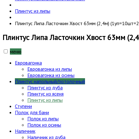
Плинтус из липы
Плинтус Липа Ласточкин Хвост 63мм (2,4м) (1уп=10шт=24
Плинтус Липа Ласточкин Хвост 63мм (2,4
меню
Евровагонка
Евровагонка из липы
Евровагонка из осины
Плинтус напольный/потолочный
Плинтус из дуба
Плинтус из ясеня
Плинтус из липы
Ступени
Полок для бани
Полок из липы
Полок из осины
Наличник
Наличник из дуба