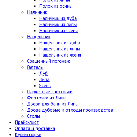
Полок из осины
Наличник
Наличник из дуба
Наличник из липы
Наличник из ясеня
Нащельник
Нащельник из дуба
Нащельник из липы
Нащельник из ясеня
Сращенный погонаж
Галтель
Дуб
Липа
Ясень
Паркетные заготовки
Форточки из Липы
Двери для бани из Липы
Дрова дубовые и отходы производства
Столы
Прайс-лист
Оплата и доставка
Купим сырье