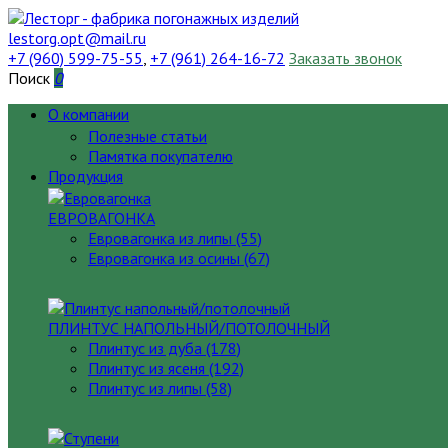
lestorg.opt@mail.ru
+7 (960) 599-75-55
,
+7 (961) 264-16-72
Заказать звонок
Поиск
0
О компании
Полезные статьи
Памятка покупателю
Продукция
ЕВРОВАГОНКА
Евровагонка из липы (55)
Евровагонка из осины (67)
ПЛИНТУС НАПОЛЬНЫЙ/ПОТОЛОЧНЫЙ
Плинтус из дуба (178)
Плинтус из ясеня (192)
Плинтус из липы (58)