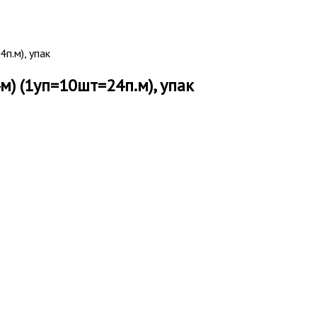
п.м), упак
м) (1уп=10шт=24п.м), упак