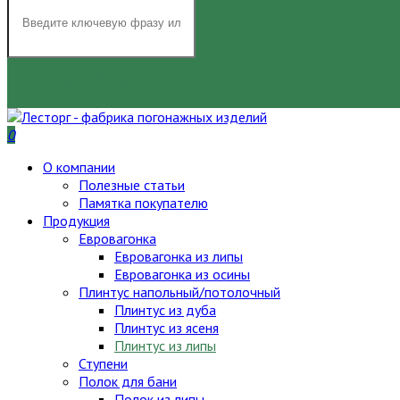
НАЙТИ
0
О компании
Полезные статьи
Памятка покупателю
Продукция
Евровагонка
Евровагонка из липы
Евровагонка из осины
Плинтус напольный/потолочный
Плинтус из дуба
Плинтус из ясеня
Плинтус из липы
Ступени
Полок для бани
Полок из липы