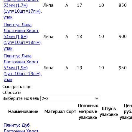
53мм (1,7м)
Липа
A
17
10
850
(1уп=10шт=17п.м),
упак
Плинтус Липа
Ласточкин Хвост
53мм (1,8м)
Липа
A
18
10
900
(1уп=10шт=18п.м),
упак
Плинтус Липа
Ласточкин Хвост
53мм (1,9м)
Липа
A
19
10
950
(1уп=10шт=19п.м),
упак
Смотреть ещё
Сбросить
Выберите модель
Погонных
Цен
Штук в
Наименование
Материал
Сорт
метров в
руб.
упаковке
упаковке
упако
Плинтус Дуб
Ласточкин Хвост