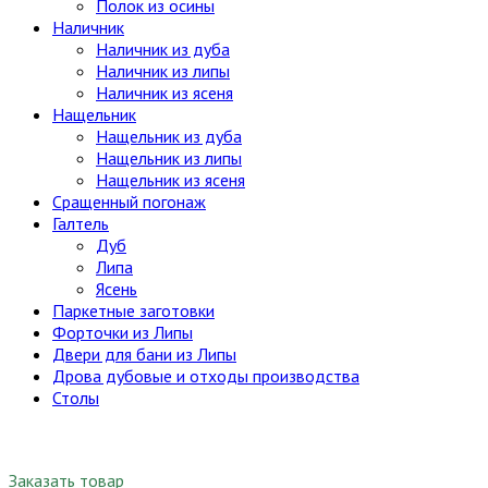
Полок из осины
Наличник
Наличник из дуба
Наличник из липы
Наличник из ясеня
Нащельник
Нащельник из дуба
Нащельник из липы
Нащельник из ясеня
Сращенный погонаж
Галтель
Дуб
Липа
Ясень
Паркетные заготовки
Форточки из Липы
Двери для бани из Липы
Дрова дубовые и отходы производства
Столы
Заказать товар