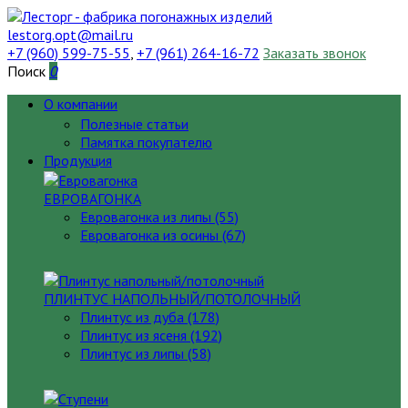
lestorg.opt@mail.ru
+7 (960) 599-75-55
,
+7 (961) 264-16-72
Заказать звонок
Поиск
0
О компании
Полезные статьи
Памятка покупателю
Продукция
ЕВРОВАГОНКА
Евровагонка из липы (55)
Евровагонка из осины (67)
ПЛИНТУС НАПОЛЬНЫЙ/ПОТОЛОЧНЫЙ
Плинтус из дуба (178)
Плинтус из ясеня (192)
Плинтус из липы (58)