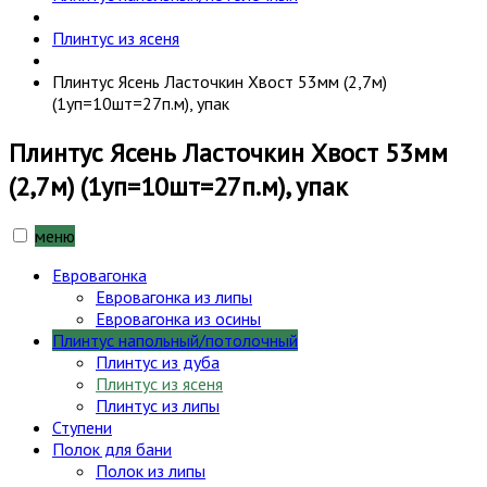
Плинтус из ясеня
Плинтус Ясень Ласточкин Хвост 53мм (2,7м)
(1уп=10шт=27п.м), упак
Плинтус Ясень Ласточкин Хвост 53мм
(2,7м) (1уп=10шт=27п.м), упак
меню
Евровагонка
Евровагонка из липы
Евровагонка из осины
Плинтус напольный/потолочный
Плинтус из дуба
Плинтус из ясеня
Плинтус из липы
Ступени
Полок для бани
Полок из липы