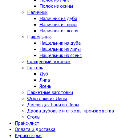
Полок из осины
Наличник
Наличник из дуба
Наличник из липы
Наличник из ясеня
Нащельник
Нащельник из дуба
Нащельник из липы
Нащельник из ясеня
Сращенный погонаж
Галтель
Дуб
Липа
Ясень
Паркетные заготовки
Форточки из Липы
Двери для бани из Липы
Дрова дубовые и отходы производства
Столы
Прайс-лист
Оплата и доставка
Купим сырье