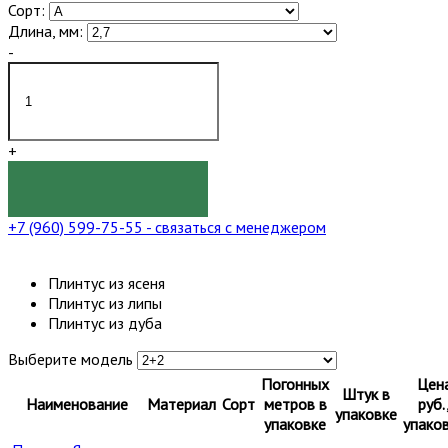
Сорт:
Длина, мм:
-
+
КУПИТЬ
+7 (960) 599-75-55
- связаться с менеджером
Плинтус из ясеня
Плинтус из липы
Плинтус из дуба
Выберите модель
Погонных
Цен
Штук в
Наименование
Материал
Сорт
метров в
руб.
упаковке
упаковке
упако