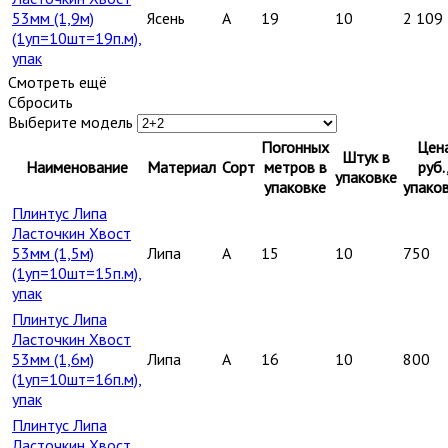
53мм (1,9м)
Ясень
A
19
10
2 109
(1уп=10шт=19п.м),
упак
Смотреть ещё
Сбросить
Выберите модель
Погонных
Цен
Штук в
Наименование
Материал
Сорт
метров в
руб.
упаковке
упаковке
упако
Плинтус Липа
Ласточкин Хвост
53мм (1,5м)
Липа
A
15
10
750
(1уп=10шт=15п.м),
упак
Плинтус Липа
Ласточкин Хвост
53мм (1,6м)
Липа
A
16
10
800
(1уп=10шт=16п.м),
упак
Плинтус Липа
Ласточкин Хвост