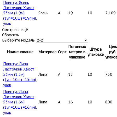
Плинтус Ясень
Ласточкин Хвост
53мм (1,9м)
Ясень
A
19
10
2 109
(1уп=10шт=19п.м),
упак
Смотреть ещё
Сбросить
Выберите модель
Погонных
Цен
Штук в
Наименование
Материал
Сорт
метров в
руб.
упаковке
упаковке
упако
Плинтус Липа
Ласточкин Хвост
53мм (1,5м)
Липа
A
15
10
750
(1уп=10шт=15п.м),
упак
Плинтус Липа
Ласточкин Хвост
53мм (1,6м)
Липа
A
16
10
800
(1уп=10шт=16п.м),
упак