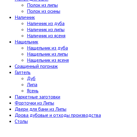
Полок из липы
Полок из осины
Наличник
Наличник из дуба
Наличник из липы
Наличник из ясеня
Нащельник
Нащельник из дуба
Нащельник из липы
Нащельник из ясеня
Сращенный погонаж
Галтель
Дуб
Липа
Ясень
Паркетные заготовки
Форточки из Липы
Двери для бани из Липы
Дрова дубовые и отходы производства
Столы