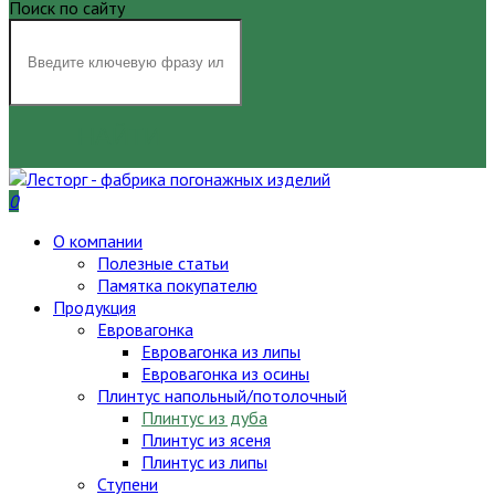
Поиск по сайту
НАЙТИ
0
О компании
Полезные статьи
Памятка покупателю
Продукция
Евровагонка
Евровагонка из липы
Евровагонка из осины
Плинтус напольный/потолочный
Плинтус из дуба
Плинтус из ясеня
Плинтус из липы
Ступени