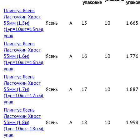
упаковке
упако
Плинтус Ясень
Ласточкин Хвост
53мм (1,5м)
Ясень
A
15
10
1 665
(1уп=10шт=15п.м),
упак
Плинтус Ясень
Ласточкин Хвост
53мм (1,6м)
Ясень
A
16
10
1 776
(1уп=10шт=16п.м),
упак
Плинтус Ясень
Ласточкин Хвост
53мм (1,7м)
Ясень
A
17
10
1 887
(1уп=10шт=17п.м),
упак
Плинтус Ясень
Ласточкин Хвост
53мм (1,8м)
Ясень
A
18
10
1 998
(1уп=10шт=18п.м),
упак