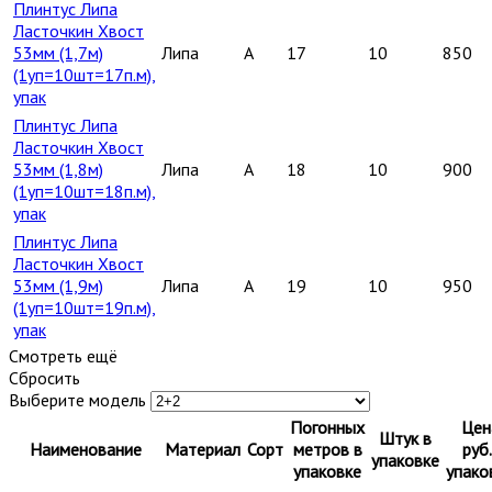
Плинтус Липа
Ласточкин Хвост
53мм (1,7м)
Липа
A
17
10
850
(1уп=10шт=17п.м),
упак
Плинтус Липа
Ласточкин Хвост
53мм (1,8м)
Липа
A
18
10
900
(1уп=10шт=18п.м),
упак
Плинтус Липа
Ласточкин Хвост
53мм (1,9м)
Липа
A
19
10
950
(1уп=10шт=19п.м),
упак
Смотреть ещё
Сбросить
Выберите модель
Погонных
Цен
Штук в
Наименование
Материал
Сорт
метров в
руб.
упаковке
упаковке
упако