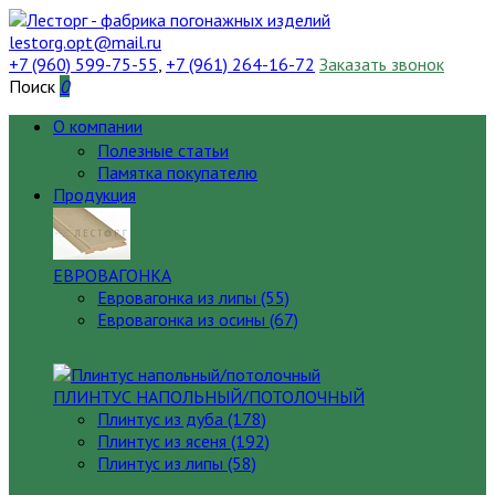
lestorg.opt@mail.ru
+7 (960) 599-75-55
,
+7 (961) 264-16-72
Заказать звонок
Поиск
0
О компании
Полезные статьи
Памятка покупателю
Продукция
ЕВРОВАГОНКА
Евровагонка из липы (55)
Евровагонка из осины (67)
ПЛИНТУС НАПОЛЬНЫЙ/ПОТОЛОЧНЫЙ
Плинтус из дуба (178)
Плинтус из ясеня (192)
Плинтус из липы (58)