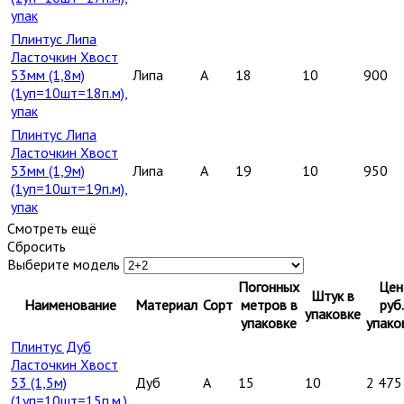
упак
Плинтус Липа
Ласточкин Хвост
53мм (1,8м)
Липа
A
18
10
900
(1уп=10шт=18п.м),
упак
Плинтус Липа
Ласточкин Хвост
53мм (1,9м)
Липа
A
19
10
950
(1уп=10шт=19п.м),
упак
Смотреть ещё
Сбросить
Выберите модель
Погонных
Цен
Штук в
Наименование
Материал
Сорт
метров в
руб.
упаковке
упаковке
упако
Плинтус Дуб
Ласточкин Хвост
53 (1,5м)
Дуб
A
15
10
2 475
(1уп=10шт=15п.м.),