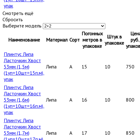
упак
Смотреть ещё
Сбросить
Выберите модель
Погонных
Цен
Штук в
Наименование
Материал
Сорт
метров в
руб.
упаковке
упаковке
упако
Плинтус Липа
Ласточкин Хвост
53мм (1,5м)
Липа
A
15
10
750
(1уп=10шт=15п.м),
упак
Плинтус Липа
Ласточкин Хвост
53мм (1,6м)
Липа
A
16
10
800
(1уп=10шт=16п.м),
упак
Плинтус Липа
Ласточкин Хвост
53мм (1,7м)
Липа
A
17
10
850
(1уп=10шт=17п.м),