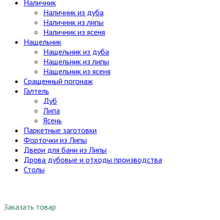
Наличник
Наличник из дуба
Наличник из липы
Наличник из ясеня
Нащельник
Нащельник из дуба
Нащельник из липы
Нащельник из ясеня
Сращенный погонаж
Галтель
Дуб
Липа
Ясень
Паркетные заготовки
Форточки из Липы
Двери для бани из Липы
Дрова дубовые и отходы производства
Столы
Заказать товар