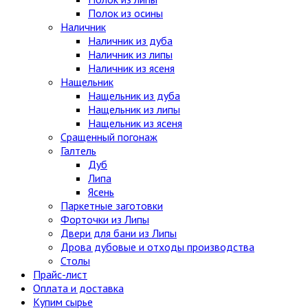
Полок из осины
Наличник
Наличник из дуба
Наличник из липы
Наличник из ясеня
Нащельник
Нащельник из дуба
Нащельник из липы
Нащельник из ясеня
Сращенный погонаж
Галтель
Дуб
Липа
Ясень
Паркетные заготовки
Форточки из Липы
Двери для бани из Липы
Дрова дубовые и отходы производства
Столы
Прайс-лист
Оплата и доставка
Купим сырье