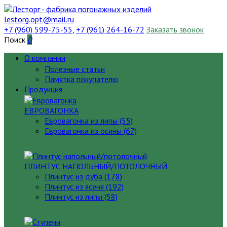
lestorg.opt@mail.ru
+7 (960) 599-75-55
,
+7 (961) 264-16-72
Заказать звонок
Поиск
0
О компании
Полезные статьи
Памятка покупателю
Продукция
ЕВРОВАГОНКА
Евровагонка из липы (55)
Евровагонка из осины (67)
ПЛИНТУС НАПОЛЬНЫЙ/ПОТОЛОЧНЫЙ
Плинтус из дуба (178)
Плинтус из ясеня (192)
Плинтус из липы (58)