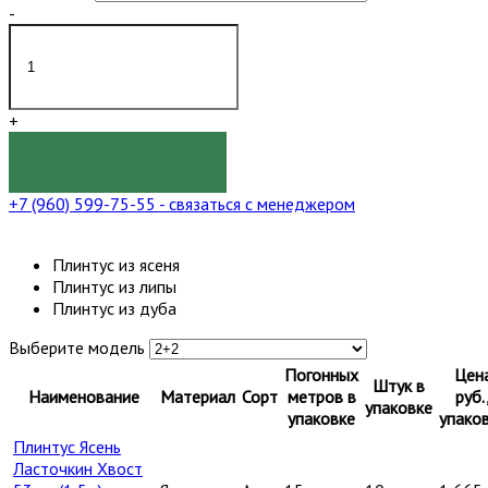
-
+
КУПИТЬ
+7 (960) 599-75-55
- связаться с менеджером
Плинтус из ясеня
Плинтус из липы
Плинтус из дуба
Выберите модель
Погонных
Цен
Штук в
Наименование
Материал
Сорт
метров в
руб.
упаковке
упаковке
упако
Плинтус Ясень
Ласточкин Хвост