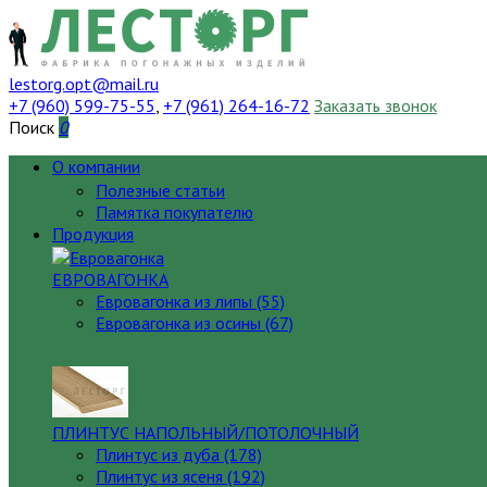
lestorg.opt@mail.ru
+7 (960) 599-75-55
,
+7 (961) 264-16-72
Заказать звонок
Поиск
0
О компании
Полезные статьи
Памятка покупателю
Продукция
ЕВРОВАГОНКА
Евровагонка из липы (55)
Евровагонка из осины (67)
ПЛИНТУС НАПОЛЬНЫЙ/ПОТОЛОЧНЫЙ
Плинтус из дуба (178)
Плинтус из ясеня (192)