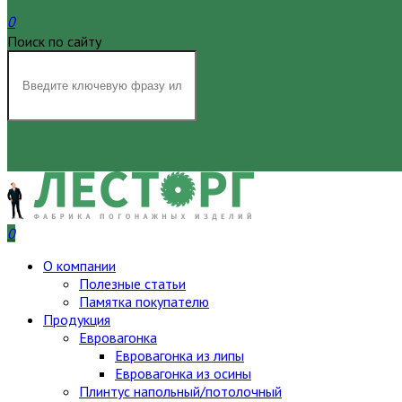
0
Поиск по сайту
НАЙТИ
0
О компании
Полезные статьи
Памятка покупателю
Продукция
Евровагонка
Евровагонка из липы
Евровагонка из осины
Плинтус напольный/потолочный