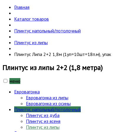
Главная
Каталог товаров
Плинтус напольный/потолочный
Плинтус из липы
Плинтус Липа 2+2 1,8м (1уп=10шт=18п.м), упак
Плинтус из липы 2+2 (1,8 метра)
меню
Евровагонка
Евровагонка из липы
Евровагонка из осины
Плинтус напольный/потолочный
Плинтус из дуба
Плинтус из ясеня
Плинтус из липы