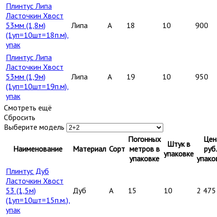
Плинтус Липа
Ласточкин Хвост
53мм (1,8м)
Липа
A
18
10
900
(1уп=10шт=18п.м),
упак
Плинтус Липа
Ласточкин Хвост
53мм (1,9м)
Липа
A
19
10
950
(1уп=10шт=19п.м),
упак
Смотреть ещё
Сбросить
Выберите модель
Погонных
Цен
Штук в
Наименование
Материал
Сорт
метров в
руб.
упаковке
упаковке
упако
Плинтус Дуб
Ласточкин Хвост
53 (1,5м)
Дуб
A
15
10
2 475
(1уп=10шт=15п.м.),
упак