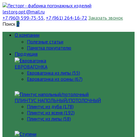
lestorg.opt@mail.ru
+7 (960) 599-75-55
,
+7 (961) 264-16-72
Заказать звонок
Поиск
0
О компании
Полезные статьи
Памятка покупателю
Продукция
ЕВРОВАГОНКА
Евровагонка из липы (55)
Евровагонка из осины (67)
ПЛИНТУС НАПОЛЬНЫЙ/ПОТОЛОЧНЫЙ
Плинтус из дуба (178)
Плинтус из ясеня (192)
Плинтус из липы (58)