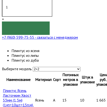
+
КУПИТЬ
+7 (960) 599-75-55
- связаться с менеджером
Плинтус из ясеня
Плинтус из липы
Плинтус из дуба
Выберите модель
Погонных
Цен
Штук в
Наименование
Материал
Сорт
метров в
руб.
упаковке
упаковке
упако
Плинтус Ясень
Ласточкин Хвост
53мм (1,5м)
Ясень
A
15
10
1 665
(1уп=10шт=15п.м),