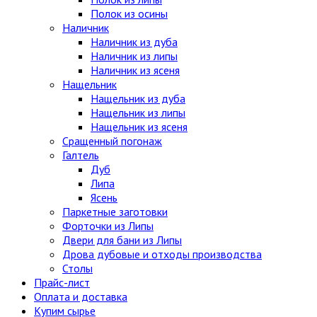
Полок из осины
Наличник
Наличник из дуба
Наличник из липы
Наличник из ясеня
Нащельник
Нащельник из дуба
Нащельник из липы
Нащельник из ясеня
Сращенный погонаж
Галтель
Дуб
Липа
Ясень
Паркетные заготовки
Форточки из Липы
Двери для бани из Липы
Дрова дубовые и отходы производства
Столы
Прайс-лист
Оплата и доставка
Купим сырье