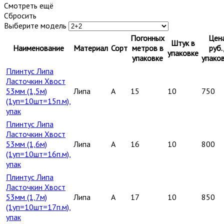
Смотреть ещё
Сбросить
Выберите модель
Погонных
Цен
Штук в
Наименование
Материал
Сорт
метров в
руб.
упаковке
упаковке
упако
Плинтус Липа
Ласточкин Хвост
53мм (1,5м)
Липа
A
15
10
750
(1уп=10шт=15п.м),
упак
Плинтус Липа
Ласточкин Хвост
53мм (1,6м)
Липа
A
16
10
800
(1уп=10шт=16п.м),
упак
Плинтус Липа
Ласточкин Хвост
53мм (1,7м)
Липа
A
17
10
850
(1уп=10шт=17п.м),
упак