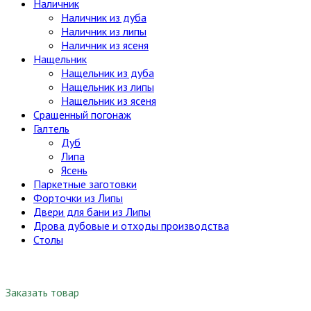
Наличник
Наличник из дуба
Наличник из липы
Наличник из ясеня
Нащельник
Нащельник из дуба
Нащельник из липы
Нащельник из ясеня
Сращенный погонаж
Галтель
Дуб
Липа
Ясень
Паркетные заготовки
Форточки из Липы
Двери для бани из Липы
Дрова дубовые и отходы производства
Столы
Заказать товар