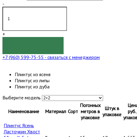
-
+
КУПИТЬ
+7 (960) 599-75-55
- связаться с менеджером
Плинтус из ясеня
Плинтус из липы
Плинтус из дуба
Выберите модель
Погонных
Цен
Штук в
Наименование
Материал
Сорт
метров в
руб.
упаковке
упаковке
упако
Плинтус Ясень
Ласточкин Хвост