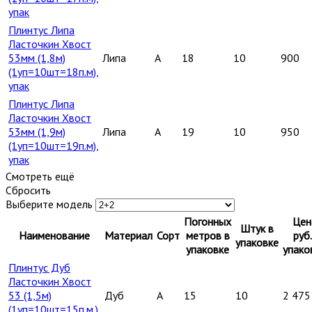
упак
Плинтус Липа
Ласточкин Хвост
53мм (1,8м)
Липа
A
18
10
900
(1уп=10шт=18п.м),
упак
Плинтус Липа
Ласточкин Хвост
53мм (1,9м)
Липа
A
19
10
950
(1уп=10шт=19п.м),
упак
Смотреть ещё
Сбросить
Выберите модель
Погонных
Цен
Штук в
Наименование
Материал
Сорт
метров в
руб.
упаковке
упаковке
упако
Плинтус Дуб
Ласточкин Хвост
53 (1,5м)
Дуб
A
15
10
2 475
(1уп=10шт=15п.м.),