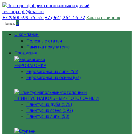
lestorg.opt@mail.ru
+7 (960) 599-75-55
,
+7 (961) 264-16-72
Заказать звонок
Поиск
0
О компании
Полезные статьи
Памятка покупателю
Продукция
ЕВРОВАГОНКА
Евровагонка из липы (55)
Евровагонка из осины (67)
ПЛИНТУС НАПОЛЬНЫЙ/ПОТОЛОЧНЫЙ
Плинтус из дуба (178)
Плинтус из ясеня (192)
Плинтус из липы (58)