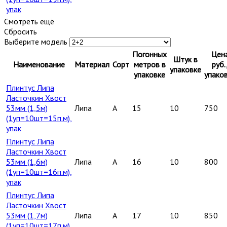
упак
Смотреть ещё
Сбросить
Выберите модель
Погонных
Цен
Штук в
Наименование
Материал
Сорт
метров в
руб.
упаковке
упаковке
упако
Плинтус Липа
Ласточкин Хвост
53мм (1,5м)
Липа
A
15
10
750
(1уп=10шт=15п.м),
упак
Плинтус Липа
Ласточкин Хвост
53мм (1,6м)
Липа
A
16
10
800
(1уп=10шт=16п.м),
упак
Плинтус Липа
Ласточкин Хвост
53мм (1,7м)
Липа
A
17
10
850
(1уп=10шт=17п.м),