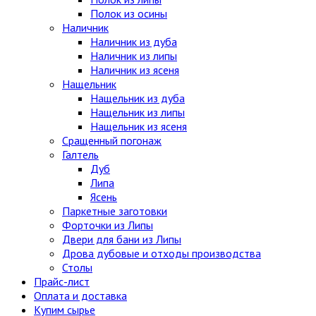
Полок из осины
Наличник
Наличник из дуба
Наличник из липы
Наличник из ясеня
Нащельник
Нащельник из дуба
Нащельник из липы
Нащельник из ясеня
Сращенный погонаж
Галтель
Дуб
Липа
Ясень
Паркетные заготовки
Форточки из Липы
Двери для бани из Липы
Дрова дубовые и отходы производства
Столы
Прайс-лист
Оплата и доставка
Купим сырье