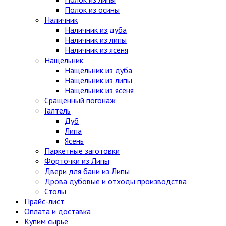
Полок из осины
Наличник
Наличник из дуба
Наличник из липы
Наличник из ясеня
Нащельник
Нащельник из дуба
Нащельник из липы
Нащельник из ясеня
Сращенный погонаж
Галтель
Дуб
Липа
Ясень
Паркетные заготовки
Форточки из Липы
Двери для бани из Липы
Дрова дубовые и отходы производства
Столы
Прайс-лист
Оплата и доставка
Купим сырье