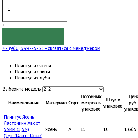
+
КУПИТЬ
+7 (960) 599-75-55
- связаться с менеджером
Плинтус из ясеня
Плинтус из липы
Плинтус из дуба
Выберите модель
Погонных
Цен
Штук в
Наименование
Материал
Сорт
метров в
руб.
упаковке
упаковке
упако
Плинтус Ясень
Ласточкин Хвост
53мм (1,5м)
Ясень
A
15
10
1 665
(1уп=10шт=15п.м),