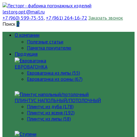
lestorg.opt@mail.ru
+7 (960) 599-75-55
,
+7 (961) 264-16-72
Заказать звонок
Поиск
0
О компании
Полезные статьи
Памятка покупателю
Продукция
ЕВРОВАГОНКА
Евровагонка из липы (55)
Евровагонка из осины (67)
ПЛИНТУС НАПОЛЬНЫЙ/ПОТОЛОЧНЫЙ
Плинтус из дуба (178)
Плинтус из ясеня (192)
Плинтус из липы (58)