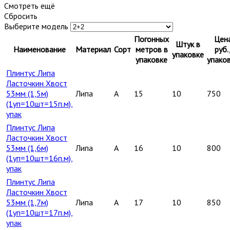
Смотреть ещё
Сбросить
Выберите модель
Погонных
Цен
Штук в
Наименование
Материал
Сорт
метров в
руб.
упаковке
упаковке
упако
Плинтус Липа
Ласточкин Хвост
53мм (1,5м)
Липа
A
15
10
750
(1уп=10шт=15п.м),
упак
Плинтус Липа
Ласточкин Хвост
53мм (1,6м)
Липа
A
16
10
800
(1уп=10шт=16п.м),
упак
Плинтус Липа
Ласточкин Хвост
53мм (1,7м)
Липа
A
17
10
850
(1уп=10шт=17п.м),
упак