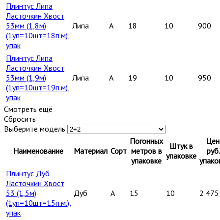
Плинтус Липа
Ласточкин Хвост
53мм (1,8м)
Липа
A
18
10
900
(1уп=10шт=18п.м),
упак
Плинтус Липа
Ласточкин Хвост
53мм (1,9м)
Липа
A
19
10
950
(1уп=10шт=19п.м),
упак
Смотреть ещё
Сбросить
Выберите модель
Погонных
Цен
Штук в
Наименование
Материал
Сорт
метров в
руб.
упаковке
упаковке
упако
Плинтус Дуб
Ласточкин Хвост
53 (1,5м)
Дуб
A
15
10
2 475
(1уп=10шт=15п.м.),
упак