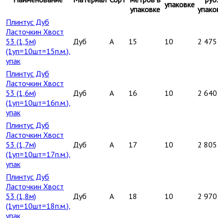
упаковке
упаковке
упако
Плинтус Дуб
Ласточкин Хвост
53 (1,5м)
Дуб
A
15
10
2 475
(1уп=10шт=15п.м.),
упак
Плинтус Дуб
Ласточкин Хвост
53 (1,6м)
Дуб
A
16
10
2 640
(1уп=10шт=16п.м.),
упак
Плинтус Дуб
Ласточкин Хвост
53 (1,7м)
Дуб
A
17
10
2 805
(1уп=10шт=17п.м.),
упак
Плинтус Дуб
Ласточкин Хвост
53 (1,8м)
Дуб
A
18
10
2 970
(1уп=10шт=18п.м.),
упак