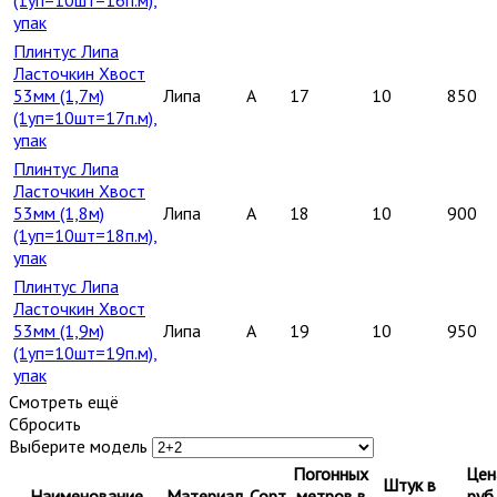
упак
Плинтус Липа
Ласточкин Хвост
53мм (1,7м)
Липа
A
17
10
850
(1уп=10шт=17п.м),
упак
Плинтус Липа
Ласточкин Хвост
53мм (1,8м)
Липа
A
18
10
900
(1уп=10шт=18п.м),
упак
Плинтус Липа
Ласточкин Хвост
53мм (1,9м)
Липа
A
19
10
950
(1уп=10шт=19п.м),
упак
Смотреть ещё
Сбросить
Выберите модель
Погонных
Цен
Штук в
Наименование
Материал
Сорт
метров в
руб.