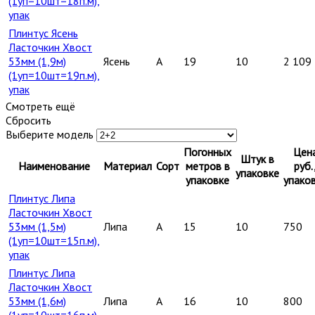
(1уп=10шт=18п.м),
упак
Плинтус Ясень
Ласточкин Хвост
53мм (1,9м)
Ясень
A
19
10
2 109
(1уп=10шт=19п.м),
упак
Смотреть ещё
Сбросить
Выберите модель
Погонных
Цен
Штук в
Наименование
Материал
Сорт
метров в
руб.
упаковке
упаковке
упако
Плинтус Липа
Ласточкин Хвост
53мм (1,5м)
Липа
A
15
10
750
(1уп=10шт=15п.м),
упак
Плинтус Липа
Ласточкин Хвост
53мм (1,6м)
Липа
A
16
10
800
(1уп=10шт=16п.м),