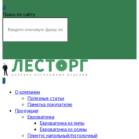
0
Поиск по сайту
НАЙТИ
0
О компании
Полезные статьи
Памятка покупателю
Продукция
Евровагонка
Евровагонка из липы
Евровагонка из осины
Плинтус напольный/потолочный