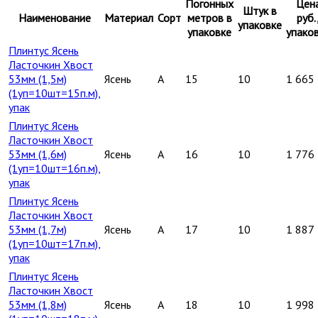
Погонных
Цен
Штук в
Наименование
Материал
Сорт
метров в
руб.
упаковке
упаковке
упако
Плинтус Ясень
Ласточкин Хвост
53мм (1,5м)
Ясень
A
15
10
1 665
(1уп=10шт=15п.м),
упак
Плинтус Ясень
Ласточкин Хвост
53мм (1,6м)
Ясень
A
16
10
1 776
(1уп=10шт=16п.м),
упак
Плинтус Ясень
Ласточкин Хвост
53мм (1,7м)
Ясень
A
17
10
1 887
(1уп=10шт=17п.м),
упак
Плинтус Ясень
Ласточкин Хвост
53мм (1,8м)
Ясень
A
18
10
1 998