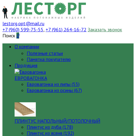
lestorg.opt@mail.ru
+7 (960) 599-75-55
,
+7 (961) 264-16-72
Заказать звонок
Поиск
0
О компании
Полезные статьи
Памятка покупателю
Продукция
ЕВРОВАГОНКА
Евровагонка из липы (55)
Евровагонка из осины (67)
ПЛИНТУС НАПОЛЬНЫЙ/ПОТОЛОЧНЫЙ
Плинтус из дуба (178)
Плинтус из ясеня (192)