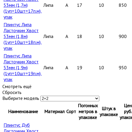
53мм (1,7м)
Липа
A
17
10
850
(1уп=10шт=17п.м),
упак
Плинтус Липа
Ласточкин Хвост
53мм (1,8м)
Липа
A
18
10
900
(1уп=10шт=18п.м),
упак
Плинтус Липа
Ласточкин Хвост
53мм (1,9м)
Липа
A
19
10
950
(1уп=10шт=19п.м),
упак
Смотреть ещё
Сбросить
Выберите модель
Погонных
Цен
Штук в
Наименование
Материал
Сорт
метров в
руб.
упаковке
упаковке
упако
Плинтус Дуб
Ласточкин Хвост