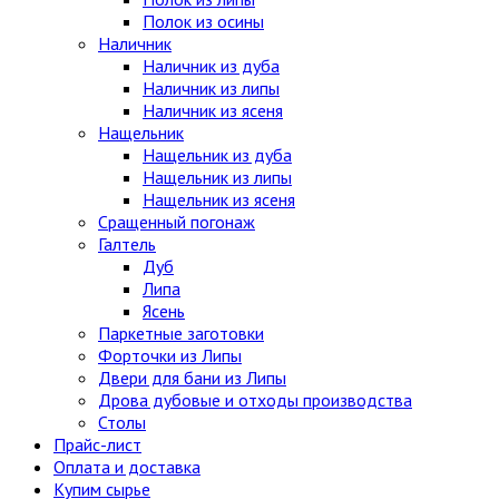
Полок из осины
Наличник
Наличник из дуба
Наличник из липы
Наличник из ясеня
Нащельник
Нащельник из дуба
Нащельник из липы
Нащельник из ясеня
Сращенный погонаж
Галтель
Дуб
Липа
Ясень
Паркетные заготовки
Форточки из Липы
Двери для бани из Липы
Дрова дубовые и отходы производства
Столы
Прайс-лист
Оплата и доставка
Купим сырье