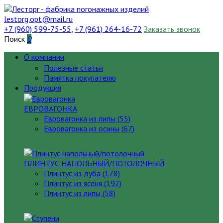
lestorg.opt@mail.ru
+7 (960) 599-75-55
,
+7 (961) 264-16-72
Заказать звонок
Поиск
0
О компании
Полезные статьи
Памятка покупателю
Продукция
ЕВРОВАГОНКА
Евровагонка из липы (55)
Евровагонка из осины (67)
ПЛИНТУС НАПОЛЬНЫЙ/ПОТОЛОЧНЫЙ
Плинтус из дуба (178)
Плинтус из ясеня (192)
Плинтус из липы (58)