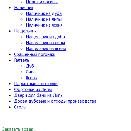
Полок из осины
Наличник
Наличник из дуба
Наличник из липы
Наличник из ясеня
Нащельник
Нащельник из дуба
Нащельник из липы
Нащельник из ясеня
Сращенный погонаж
Галтель
Дуб
Липа
Ясень
Паркетные заготовки
Форточки из Липы
Двери для бани из Липы
Дрова дубовые и отходы производства
Столы
Заказать товар