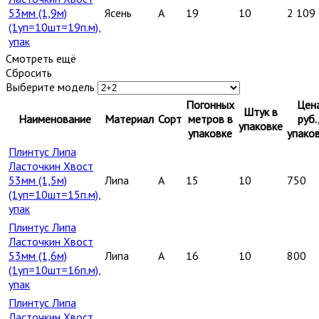
53мм (1,9м)
Ясень
A
19
10
2 109
(1уп=10шт=19п.м),
упак
Смотреть ещё
Сбросить
Выберите модель
Погонных
Цен
Штук в
Наименование
Материал
Сорт
метров в
руб.
упаковке
упаковке
упако
Плинтус Липа
Ласточкин Хвост
53мм (1,5м)
Липа
A
15
10
750
(1уп=10шт=15п.м),
упак
Плинтус Липа
Ласточкин Хвост
53мм (1,6м)
Липа
A
16
10
800
(1уп=10шт=16п.м),
упак
Плинтус Липа
Ласточкин Хвост