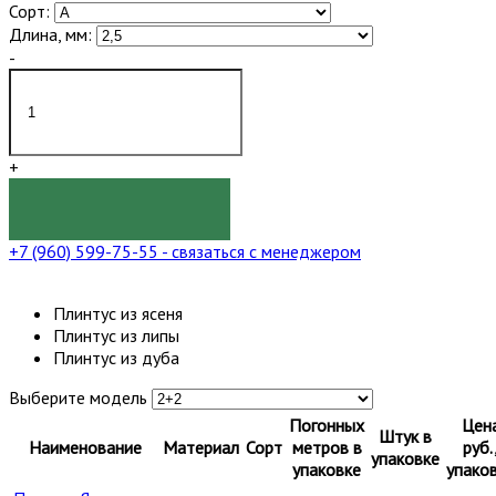
Сорт:
Длина, мм:
-
+
КУПИТЬ
+7 (960) 599-75-55
- связаться с менеджером
Плинтус из ясеня
Плинтус из липы
Плинтус из дуба
Выберите модель
Погонных
Цен
Штук в
Наименование
Материал
Сорт
метров в
руб.
упаковке
упаковке
упако