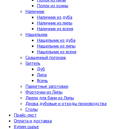
Полок из осины
Наличник
Наличник из дуба
Наличник из липы
Наличник из ясеня
Нащельник
Нащельник из дуба
Нащельник из липы
Нащельник из ясеня
Сращенный погонаж
Галтель
Дуб
Липа
Ясень
Паркетные заготовки
Форточки из Липы
Двери для бани из Липы
Дрова дубовые и отходы производства
Столы
Прайс-лист
Оплата и доставка
Купим сырье