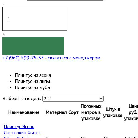
-
+
КУПИТЬ
+7 (960) 599-75-55
- связаться с менеджером
Плинтус из ясеня
Плинтус из липы
Плинтус из дуба
Выберите модель
Погонных
Цен
Штук в
Наименование
Материал
Сорт
метров в
руб.
упаковке
упаковке
упако
Плинтус Ясень
Ласточкин Хвост