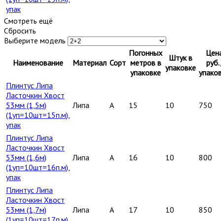
упак
Смотреть ещё
Сбросить
Выберите модель
Погонных
Цен
Штук в
Наименование
Материал
Сорт
метров в
руб.
упаковке
упаковке
упако
Плинтус Липа
Ласточкин Хвост
53мм (1,5м)
Липа
A
15
10
750
(1уп=10шт=15п.м),
упак
Плинтус Липа
Ласточкин Хвост
53мм (1,6м)
Липа
A
16
10
800
(1уп=10шт=16п.м),
упак
Плинтус Липа
Ласточкин Хвост
53мм (1,7м)
Липа
A
17
10
850
(1уп=10шт=17п.м),