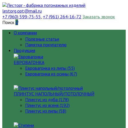
lestorg.opt@mail.ru
+7 (960) 599-75-55
,
+7 (961) 264-16-72
Заказать звонок
Поиск
0
О компании
Полезные статьи
Памятка покупателю
Продукция
ЕВРОВАГОНКА
Евровагонка из липы (55)
Евровагонка из осины (67)
ПЛИНТУС НАПОЛЬНЫЙ/ПОТОЛОЧНЫЙ
Плинтус из дуба (178)
Плинтус из ясеня (192)
Плинтус из липы (58)