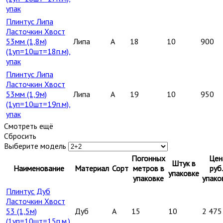
упак
Плинтус Липа
Ласточкин Хвост
53мм (1,8м)
Липа
A
18
10
900
(1уп=10шт=18п.м),
упак
Плинтус Липа
Ласточкин Хвост
53мм (1,9м)
Липа
A
19
10
950
(1уп=10шт=19п.м),
упак
Смотреть ещё
Сбросить
Выберите модель
Погонных
Цен
Штук в
Наименование
Материал
Сорт
метров в
руб.
упаковке
упаковке
упако
Плинтус Дуб
Ласточкин Хвост
53 (1,5м)
Дуб
A
15
10
2 475
(1уп=10шт=15п.м.),