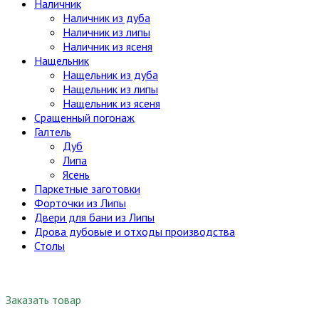
Наличник
Наличник из дуба
Наличник из липы
Наличник из ясеня
Нащельник
Нащельник из дуба
Нащельник из липы
Нащельник из ясеня
Сращенный погонаж
Галтель
Дуб
Липа
Ясень
Паркетные заготовки
Форточки из Липы
Двери для бани из Липы
Дрова дубовые и отходы производства
Столы
Заказать товар