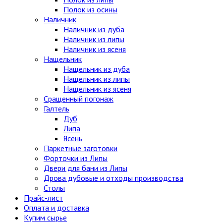
Полок из осины
Наличник
Наличник из дуба
Наличник из липы
Наличник из ясеня
Нащельник
Нащельник из дуба
Нащельник из липы
Нащельник из ясеня
Сращенный погонаж
Галтель
Дуб
Липа
Ясень
Паркетные заготовки
Форточки из Липы
Двери для бани из Липы
Дрова дубовые и отходы производства
Столы
Прайс-лист
Оплата и доставка
Купим сырье