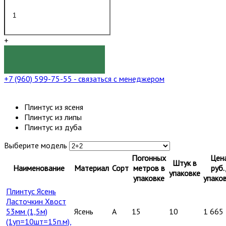
+
КУПИТЬ
+7 (960) 599-75-55
- связаться с менеджером
Плинтус из ясеня
Плинтус из липы
Плинтус из дуба
Выберите модель
Погонных
Цен
Штук в
Наименование
Материал
Сорт
метров в
руб.
упаковке
упаковке
упако
Плинтус Ясень
Ласточкин Хвост
53мм (1,5м)
Ясень
A
15
10
1 665
(1уп=10шт=15п.м),