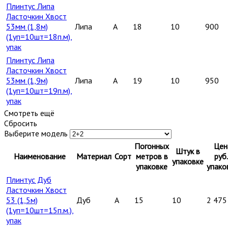
Плинтус Липа
Ласточкин Хвост
53мм (1,8м)
Липа
A
18
10
900
(1уп=10шт=18п.м),
упак
Плинтус Липа
Ласточкин Хвост
53мм (1,9м)
Липа
A
19
10
950
(1уп=10шт=19п.м),
упак
Смотреть ещё
Сбросить
Выберите модель
Погонных
Цен
Штук в
Наименование
Материал
Сорт
метров в
руб.
упаковке
упаковке
упако
Плинтус Дуб
Ласточкин Хвост
53 (1,5м)
Дуб
A
15
10
2 475
(1уп=10шт=15п.м.),
упак