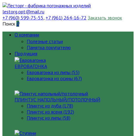
lestorg.opt@mail.ru
+7 (960) 599-75-55
,
+7 (961) 264-16-72
Заказать звонок
Поиск
0
О компании
Полезные статьи
Памятка покупателю
Продукция
ЕВРОВАГОНКА
Евровагонка из липы (55)
Евровагонка из осины (67)
ПЛИНТУС НАПОЛЬНЫЙ/ПОТОЛОЧНЫЙ
Плинтус из дуба (178)
Плинтус из ясеня (192)
Плинтус из липы (58)