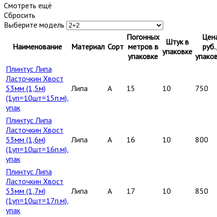
Смотреть ещё
Сбросить
Выберите модель
Погонных
Цен
Штук в
Наименование
Материал
Сорт
метров в
руб.
упаковке
упаковке
упако
Плинтус Липа
Ласточкин Хвост
53мм (1,5м)
Липа
A
15
10
750
(1уп=10шт=15п.м),
упак
Плинтус Липа
Ласточкин Хвост
53мм (1,6м)
Липа
A
16
10
800
(1уп=10шт=16п.м),
упак
Плинтус Липа
Ласточкин Хвост
53мм (1,7м)
Липа
A
17
10
850
(1уп=10шт=17п.м),
упак