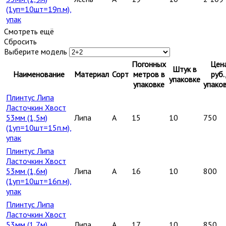
(1уп=10шт=19п.м),
упак
Смотреть ещё
Сбросить
Выберите модель
Погонных
Цен
Штук в
Наименование
Материал
Сорт
метров в
руб.
упаковке
упаковке
упако
Плинтус Липа
Ласточкин Хвост
53мм (1,5м)
Липа
A
15
10
750
(1уп=10шт=15п.м),
упак
Плинтус Липа
Ласточкин Хвост
53мм (1,6м)
Липа
A
16
10
800
(1уп=10шт=16п.м),
упак
Плинтус Липа
Ласточкин Хвост
53мм (1,7м)
Липа
A
17
10
850