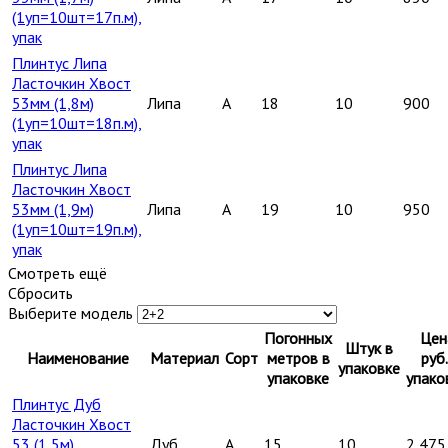
(1уп=10шт=17п.м),
упак
Плинтус Липа
Ласточкин Хвост
53мм (1,8м)
Липа
A
18
10
900
(1уп=10шт=18п.м),
упак
Плинтус Липа
Ласточкин Хвост
53мм (1,9м)
Липа
A
19
10
950
(1уп=10шт=19п.м),
упак
Смотреть ещё
Сбросить
Выберите модель
Погонных
Цен
Штук в
Наименование
Материал
Сорт
метров в
руб.
упаковке
упаковке
упако
Плинтус Дуб
Ласточкин Хвост
53 (1,5м)
Дуб
A
15
10
2 475