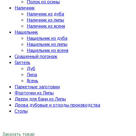
Полок из осины
Наличник
Наличник из дуба
Наличник из липы
Наличник из ясеня
Нащельник
Нащельник из дуба
Нащельник из липы
Нащельник из ясеня
Сращенный погонаж
Галтель
Дуб
Липа
Ясень
Паркетные заготовки
Форточки из Липы
Двери для бани из Липы
Дрова дубовые и отходы производства
Столы
Заказать товар