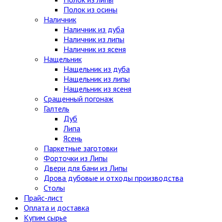
Полок из осины
Наличник
Наличник из дуба
Наличник из липы
Наличник из ясеня
Нащельник
Нащельник из дуба
Нащельник из липы
Нащельник из ясеня
Сращенный погонаж
Галтель
Дуб
Липа
Ясень
Паркетные заготовки
Форточки из Липы
Двери для бани из Липы
Дрова дубовые и отходы производства
Столы
Прайс-лист
Оплата и доставка
Купим сырье