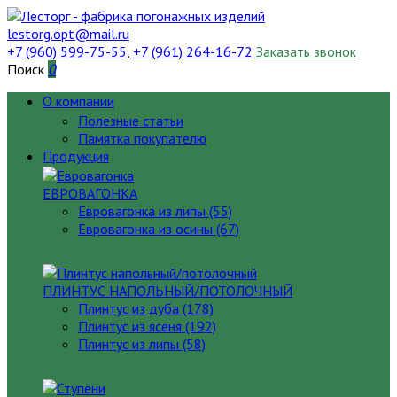
lestorg.opt@mail.ru
+7 (960) 599-75-55
,
+7 (961) 264-16-72
Заказать звонок
Поиск
0
О компании
Полезные статьи
Памятка покупателю
Продукция
ЕВРОВАГОНКА
Евровагонка из липы (55)
Евровагонка из осины (67)
ПЛИНТУС НАПОЛЬНЫЙ/ПОТОЛОЧНЫЙ
Плинтус из дуба (178)
Плинтус из ясеня (192)
Плинтус из липы (58)