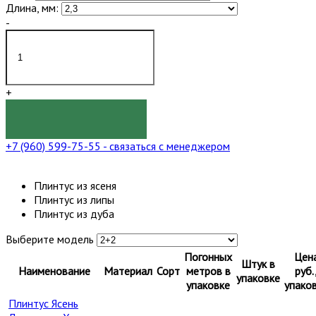
Длина, мм:
-
+
КУПИТЬ
+7 (960) 599-75-55
- связаться с менеджером
Плинтус из ясеня
Плинтус из липы
Плинтус из дуба
Выберите модель
Погонных
Цен
Штук в
Наименование
Материал
Сорт
метров в
руб.
упаковке
упаковке
упако
Плинтус Ясень