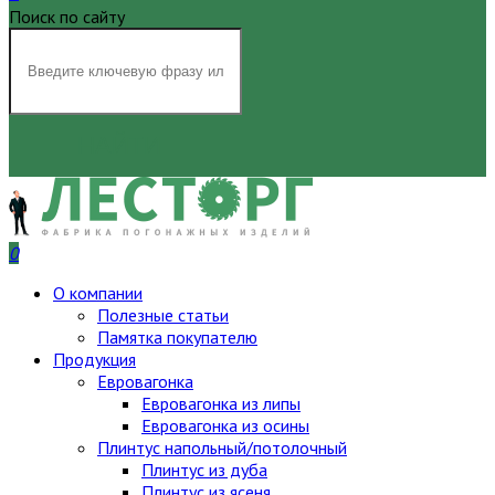
Поиск по сайту
НАЙТИ
0
О компании
Полезные статьи
Памятка покупателю
Продукция
Евровагонка
Евровагонка из липы
Евровагонка из осины
Плинтус напольный/потолочный
Плинтус из дуба
Плинтус из ясеня