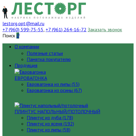
lestorg.opt@mail.ru
+7 (960) 599-75-55
,
+7 (961) 264-16-72
Заказать звонок
Поиск
0
О компании
Полезные статьи
Памятка покупателю
Продукция
ЕВРОВАГОНКА
Евровагонка из липы (55)
Евровагонка из осины (67)
ПЛИНТУС НАПОЛЬНЫЙ/ПОТОЛОЧНЫЙ
Плинтус из дуба (178)
Плинтус из ясеня (192)
Плинтус из липы (58)