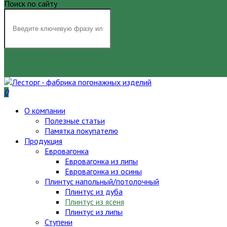
Поиск по сайту
НАЙТИ
0
О компании
Полезные статьи
Памятка покупателю
Продукция
Евровагонка
Евровагонка из липы
Евровагонка из осины
Плинтус напольный/потолочный
Плинтус из дуба
Плинтус из ясеня
Плинтус из липы
Ступени