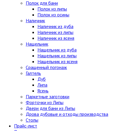
Полок для бани
Полок из липы
Полок из осины
Наличник
Наличник из дуба
Наличник из липы
Наличник из ясеня
Нащельник
Нащельник из дуба
Нащельник из липы
Нащельник из ясеня
Сращенный погонаж
Галтель
Дуб
Липа
Ясень
Паркетные заготовки
Форточки из Липы
Двери для бани из Липы
Дрова дубовые и отходы производства
Столы
Прайс-лист