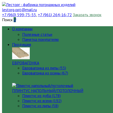
lestorg.opt@mail.ru
+7 (960) 599-75-55
,
+7 (961) 264-16-72
Заказать звонок
Поиск
0
О компании
Полезные статьи
Памятка покупателю
Продукция
ЕВРОВАГОНКА
Евровагонка из липы (55)
Евровагонка из осины (67)
ПЛИНТУС НАПОЛЬНЫЙ/ПОТОЛОЧНЫЙ
Плинтус из дуба (178)
Плинтус из ясеня (192)
Плинтус из липы (58)