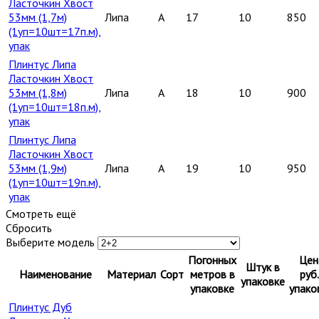
Ласточкин Хвост
53мм (1,7м)
Липа
A
17
10
850
(1уп=10шт=17п.м),
упак
Плинтус Липа
Ласточкин Хвост
53мм (1,8м)
Липа
A
18
10
900
(1уп=10шт=18п.м),
упак
Плинтус Липа
Ласточкин Хвост
53мм (1,9м)
Липа
A
19
10
950
(1уп=10шт=19п.м),
упак
Смотреть ещё
Сбросить
Выберите модель
Погонных
Цен
Штук в
Наименование
Материал
Сорт
метров в
руб.
упаковке
упаковке
упако
Плинтус Дуб