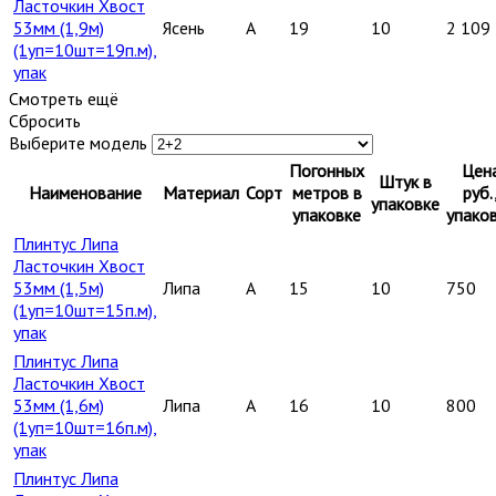
Ласточкин Хвост
53мм (1,9м)
Ясень
A
19
10
2 109
(1уп=10шт=19п.м),
упак
Смотреть ещё
Сбросить
Выберите модель
Погонных
Цен
Штук в
Наименование
Материал
Сорт
метров в
руб.
упаковке
упаковке
упако
Плинтус Липа
Ласточкин Хвост
53мм (1,5м)
Липа
A
15
10
750
(1уп=10шт=15п.м),
упак
Плинтус Липа
Ласточкин Хвост
53мм (1,6м)
Липа
A
16
10
800
(1уп=10шт=16п.м),
упак
Плинтус Липа