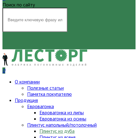
Поиск по сайту
НАЙТИ
0
О компании
Полезные статьи
Памятка покупателю
Продукция
Евровагонка
Евровагонка из липы
Евровагонка из осины
Плинтус напольный/потолочный
Плинтус из дуба
Плинтус из ясеня