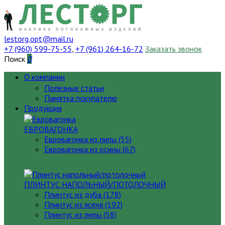
lestorg.opt@mail.ru
+7 (960) 599-75-55
,
+7 (961) 264-16-72
Заказать звонок
Поиск
0
О компании
Полезные статьи
Памятка покупателю
Продукция
ЕВРОВАГОНКА
Евровагонка из липы (55)
Евровагонка из осины (67)
ПЛИНТУС НАПОЛЬНЫЙ/ПОТОЛОЧНЫЙ
Плинтус из дуба (178)
Плинтус из ясеня (192)
Плинтус из липы (58)