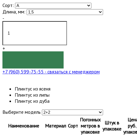
Сорт:
Длина, мм:
-
+
КУПИТЬ
+7 (960) 599-75-55
- связаться с менеджером
Плинтус из ясеня
Плинтус из липы
Плинтус из дуба
Выберите модель
Погонных
Цен
Штук в
Наименование
Материал
Сорт
метров в
руб.
упаковке
упаковке
упако