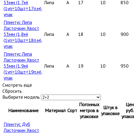
53мм (1,7м)
Липа
A
17
10
850
(1уп=10шт=17п.м),
упак
Плинтус Липа
Ласточкин Хвост
53мм (1,8м)
Липа
A
18
10
900
(1уп=10шт=18п.м),
упак
Плинтус Липа
Ласточкин Хвост
53мм (1,9м)
Липа
A
19
10
950
(1уп=10шт=19п.м),
упак
Смотреть ещё
Сбросить
Выберите модель
Погонных
Цен
Штук в
Наименование
Материал
Сорт
метров в
руб.
упаковке
упаковке
упако
Плинтус Дуб
Ласточкин Хвост