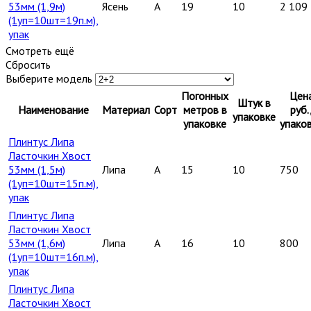
53мм (1,9м)
Ясень
A
19
10
2 109
(1уп=10шт=19п.м),
упак
Смотреть ещё
Сбросить
Выберите модель
Погонных
Цен
Штук в
Наименование
Материал
Сорт
метров в
руб.
упаковке
упаковке
упако
Плинтус Липа
Ласточкин Хвост
53мм (1,5м)
Липа
A
15
10
750
(1уп=10шт=15п.м),
упак
Плинтус Липа
Ласточкин Хвост
53мм (1,6м)
Липа
A
16
10
800
(1уп=10шт=16п.м),
упак
Плинтус Липа
Ласточкин Хвост