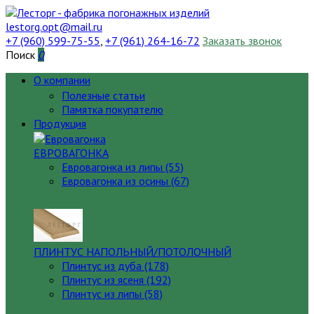
lestorg.opt@mail.ru
+7 (960) 599-75-55
,
+7 (961) 264-16-72
Заказать звонок
Поиск
0
О компании
Полезные статьи
Памятка покупателю
Продукция
ЕВРОВАГОНКА
Евровагонка из липы (55)
Евровагонка из осины (67)
ПЛИНТУС НАПОЛЬНЫЙ/ПОТОЛОЧНЫЙ
Плинтус из дуба (178)
Плинтус из ясеня (192)
Плинтус из липы (58)