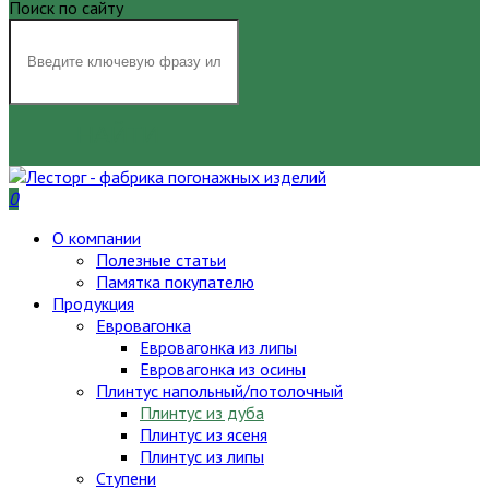
Поиск по сайту
НАЙТИ
0
О компании
Полезные статьи
Памятка покупателю
Продукция
Евровагонка
Евровагонка из липы
Евровагонка из осины
Плинтус напольный/потолочный
Плинтус из дуба
Плинтус из ясеня
Плинтус из липы
Ступени