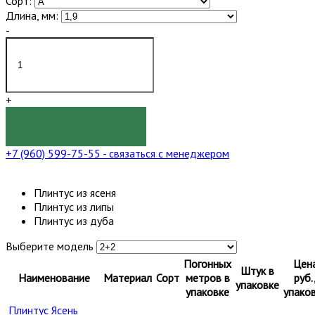
Сорт:
Длина, мм:
-
+
КУПИТЬ
+7 (960) 599-75-55
- связаться с менеджером
Плинтус из ясеня
Плинтус из липы
Плинтус из дуба
Выберите модель
Погонных
Цен
Штук в
Наименование
Материал
Сорт
метров в
руб.
упаковке
упаковке
упако
Плинтус Ясень