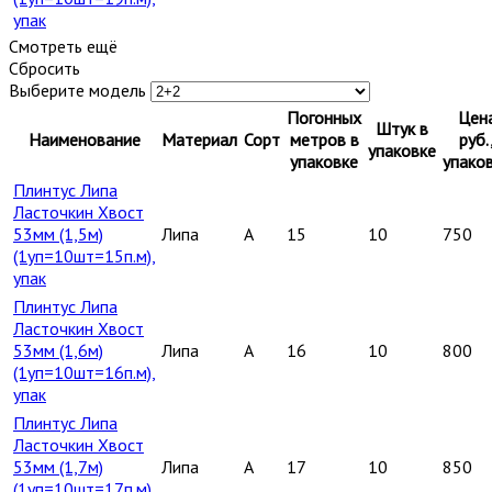
упак
Смотреть ещё
Сбросить
Выберите модель
Погонных
Цен
Штук в
Наименование
Материал
Сорт
метров в
руб.
упаковке
упаковке
упако
Плинтус Липа
Ласточкин Хвост
53мм (1,5м)
Липа
A
15
10
750
(1уп=10шт=15п.м),
упак
Плинтус Липа
Ласточкин Хвост
53мм (1,6м)
Липа
A
16
10
800
(1уп=10шт=16п.м),
упак
Плинтус Липа
Ласточкин Хвост
53мм (1,7м)
Липа
A
17
10
850
(1уп=10шт=17п.м),