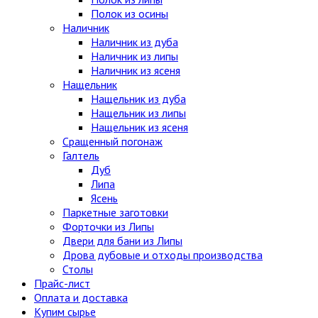
Полок из осины
Наличник
Наличник из дуба
Наличник из липы
Наличник из ясеня
Нащельник
Нащельник из дуба
Нащельник из липы
Нащельник из ясеня
Сращенный погонаж
Галтель
Дуб
Липа
Ясень
Паркетные заготовки
Форточки из Липы
Двери для бани из Липы
Дрова дубовые и отходы производства
Столы
Прайс-лист
Оплата и доставка
Купим сырье