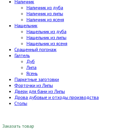
Наличник
Наличник из дуба
Наличник из липы
Наличник из ясеня
Нащельник
Нащельник из дуба
Нащельник из липы
Нащельник из ясеня
Сращенный погонаж
Галтель
Дуб
Липа
Ясень
Паркетные заготовки
Форточки из Липы
Двери для бани из Липы
Дрова дубовые и отходы производства
Столы
Заказать товар