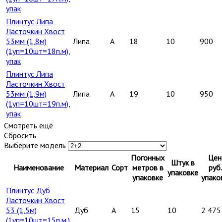
упак
Плинтус Липа
Ласточкин Хвост
53мм (1,8м)
Липа
A
18
10
900
(1уп=10шт=18п.м),
упак
Плинтус Липа
Ласточкин Хвост
53мм (1,9м)
Липа
A
19
10
950
(1уп=10шт=19п.м),
упак
Смотреть ещё
Сбросить
Выберите модель
Погонных
Цен
Штук в
Наименование
Материал
Сорт
метров в
руб.
упаковке
упаковке
упако
Плинтус Дуб
Ласточкин Хвост
53 (1,5м)
Дуб
A
15
10
2 475
(1уп=10шт=15п.м.),