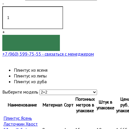
-
+
КУПИТЬ
+7 (960) 599-75-55
- связаться с менеджером
Плинтус из ясеня
Плинтус из липы
Плинтус из дуба
Выберите модель
Погонных
Цен
Штук в
Наименование
Материал
Сорт
метров в
руб.
упаковке
упаковке
упако
Плинтус Ясень
Ласточкин Хвост