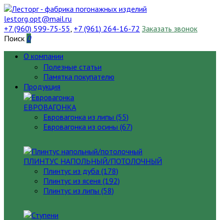
lestorg.opt@mail.ru
+7 (960) 599-75-55
,
+7 (961) 264-16-72
Заказать звонок
Поиск
0
О компании
Полезные статьи
Памятка покупателю
Продукция
ЕВРОВАГОНКА
Евровагонка из липы (55)
Евровагонка из осины (67)
ПЛИНТУС НАПОЛЬНЫЙ/ПОТОЛОЧНЫЙ
Плинтус из дуба (178)
Плинтус из ясеня (192)
Плинтус из липы (58)