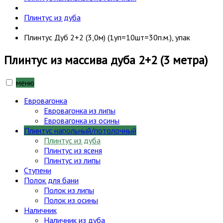
Плинтус из дуба
Плинтус Дуб 2+2 (3,0м) (1уп=10шт=30п.м.), упак
Плинтус из массива дуба 2+2 (3 метра)
меню
Евровагонка
Евровагонка из липы
Евровагонка из осины
Плинтус напольный/потолочный
Плинтус из дуба
Плинтус из ясеня
Плинтус из липы
Ступени
Полок для бани
Полок из липы
Полок из осины
Наличник
Наличник из дуба