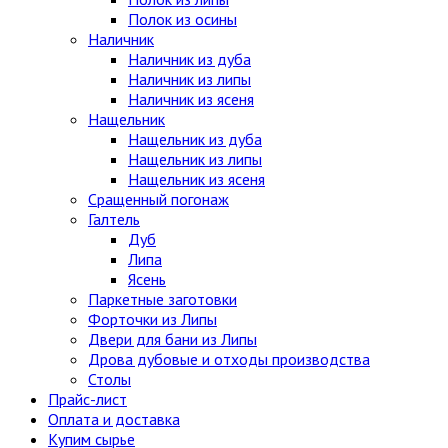
Полок из осины
Наличник
Наличник из дуба
Наличник из липы
Наличник из ясеня
Нащельник
Нащельник из дуба
Нащельник из липы
Нащельник из ясеня
Сращенный погонаж
Галтель
Дуб
Липа
Ясень
Паркетные заготовки
Форточки из Липы
Двери для бани из Липы
Дрова дубовые и отходы производства
Столы
Прайс-лист
Оплата и доставка
Купим сырье