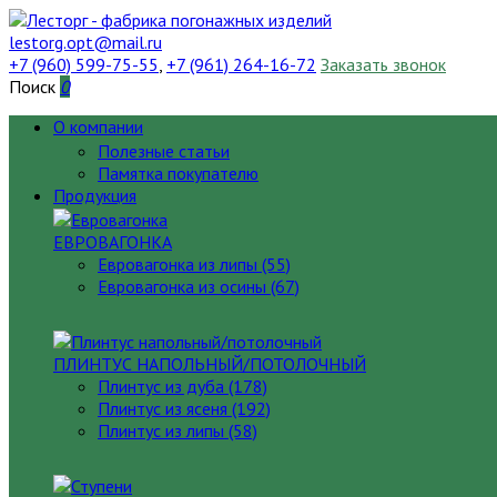
lestorg.opt@mail.ru
+7 (960) 599-75-55
,
+7 (961) 264-16-72
Заказать звонок
Поиск
0
О компании
Полезные статьи
Памятка покупателю
Продукция
ЕВРОВАГОНКА
Евровагонка из липы (55)
Евровагонка из осины (67)
ПЛИНТУС НАПОЛЬНЫЙ/ПОТОЛОЧНЫЙ
Плинтус из дуба (178)
Плинтус из ясеня (192)
Плинтус из липы (58)