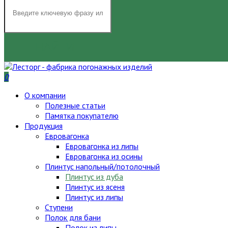
НАЙТИ
0
О компании
Полезные статьи
Памятка покупателю
Продукция
Евровагонка
Евровагонка из липы
Евровагонка из осины
Плинтус напольный/потолочный
Плинтус из дуба
Плинтус из ясеня
Плинтус из липы
Ступени
Полок для бани
Полок из липы