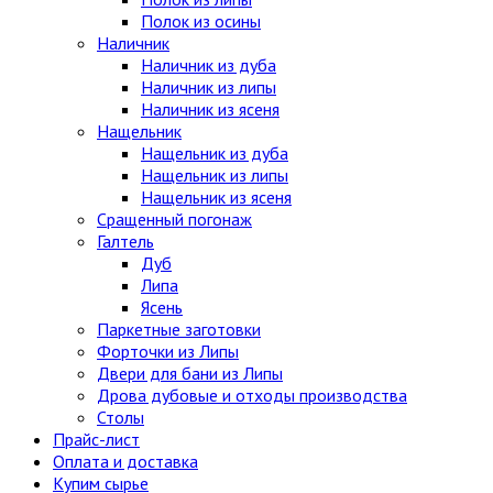
Полок из осины
Наличник
Наличник из дуба
Наличник из липы
Наличник из ясеня
Нащельник
Нащельник из дуба
Нащельник из липы
Нащельник из ясеня
Сращенный погонаж
Галтель
Дуб
Липа
Ясень
Паркетные заготовки
Форточки из Липы
Двери для бани из Липы
Дрова дубовые и отходы производства
Столы
Прайс-лист
Оплата и доставка
Купим сырье