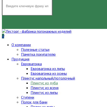
НАЙТИ
0
О компании
Полезные статьи
Памятка покупателю
Продукция
Евровагонка
Евровагонка из липы
Евровагонка из осины
Плинтус напольный/потолочный
Плинтус из дуба
Плинтус из ясеня
Плинтус из липы
Ступени
Полок для бани
Полок из липы