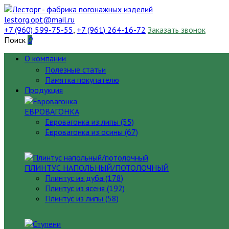
lestorg.opt@mail.ru
+7 (960) 599-75-55
,
+7 (961) 264-16-72
Заказать звонок
Поиск
0
О компании
Полезные статьи
Памятка покупателю
Продукция
ЕВРОВАГОНКА
Евровагонка из липы (55)
Евровагонка из осины (67)
ПЛИНТУС НАПОЛЬНЫЙ/ПОТОЛОЧНЫЙ
Плинтус из дуба (178)
Плинтус из ясеня (192)
Плинтус из липы (58)