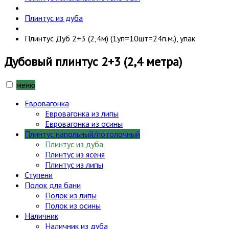
Плинтус из дуба
Плинтус Дуб 2+3 (2,4м) (1уп=10шт=24п.м.), упак
Дубовый плинтус 2+3 (2,4 метра)
меню
Евровагонка
Евровагонка из липы
Евровагонка из осины
Плинтус напольный/потолочный
Плинтус из дуба
Плинтус из ясеня
Плинтус из липы
Ступени
Полок для бани
Полок из липы
Полок из осины
Наличник
Наличник из дуба