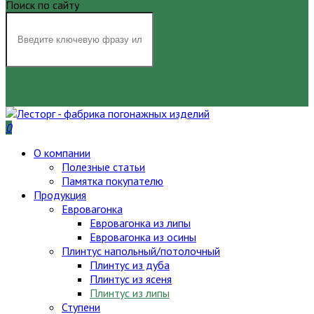
Поиск по сайту
НАЙТИ
0
О компании
Полезные статьи
Памятка покупателю
Продукция
Евровагонка
Евровагонка из липы
Евровагонка из осины
Плинтус напольный/потолочный
Плинтус из дуба
Плинтус из ясеня
Плинтус из липы
Ступени