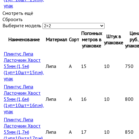
упак
Смотреть ещё
Сбросить
Выберите модель
Погонных
Цен
Штук в
Наименование
Материал
Сорт
метров в
руб.
упаковке
упаковке
упако
Плинтус Липа
Ласточкин Хвост
53мм (1,5м)
Липа
A
15
10
750
(1уп=10шт=15п.м),
упак
Плинтус Липа
Ласточкин Хвост
53мм (1,6м)
Липа
A
16
10
800
(1уп=10шт=16п.м),
упак
Плинтус Липа
Ласточкин Хвост
53мм (1,7м)
Липа
A
17
10
850
(1уп=10шт=17п.м),