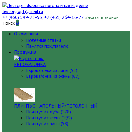
lestorg.opt@mail.ru
+7 (960) 599-75-55
,
+7 (961) 264-16-72
Заказать звонок
Поиск
0
О компании
Полезные статьи
Памятка покупателю
Продукция
ЕВРОВАГОНКА
Евровагонка из липы (55)
Евровагонка из осины (67)
ПЛИНТУС НАПОЛЬНЫЙ/ПОТОЛОЧНЫЙ
Плинтус из дуба (178)
Плинтус из ясеня (192)
Плинтус из липы (58)