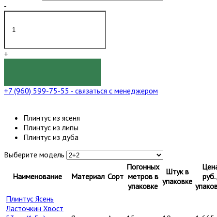
-
+
КУПИТЬ
+7 (960) 599-75-55
- связаться с менеджером
Плинтус из ясеня
Плинтус из липы
Плинтус из дуба
Выберите модель
Погонных
Цен
Штук в
Наименование
Материал
Сорт
метров в
руб.
упаковке
упаковке
упако
Плинтус Ясень
Ласточкин Хвост