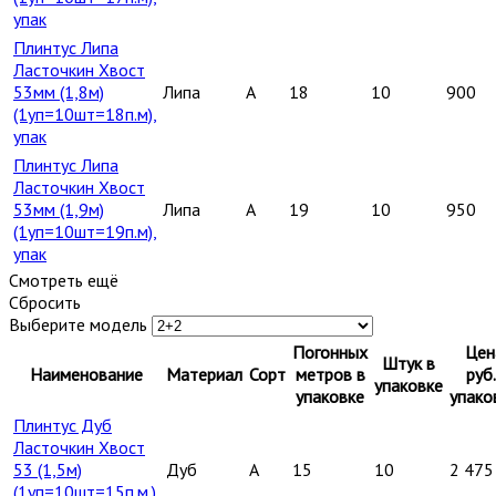
упак
Плинтус Липа
Ласточкин Хвост
53мм (1,8м)
Липа
A
18
10
900
(1уп=10шт=18п.м),
упак
Плинтус Липа
Ласточкин Хвост
53мм (1,9м)
Липа
A
19
10
950
(1уп=10шт=19п.м),
упак
Смотреть ещё
Сбросить
Выберите модель
Погонных
Цен
Штук в
Наименование
Материал
Сорт
метров в
руб.
упаковке
упаковке
упако
Плинтус Дуб
Ласточкин Хвост
53 (1,5м)
Дуб
A
15
10
2 475
(1уп=10шт=15п.м.),