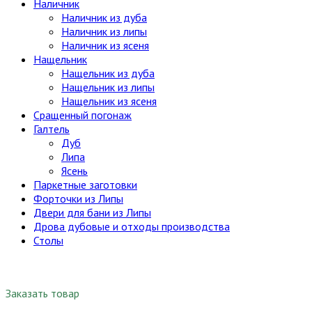
Наличник
Наличник из дуба
Наличник из липы
Наличник из ясеня
Нащельник
Нащельник из дуба
Нащельник из липы
Нащельник из ясеня
Сращенный погонаж
Галтель
Дуб
Липа
Ясень
Паркетные заготовки
Форточки из Липы
Двери для бани из Липы
Дрова дубовые и отходы производства
Столы
Заказать товар