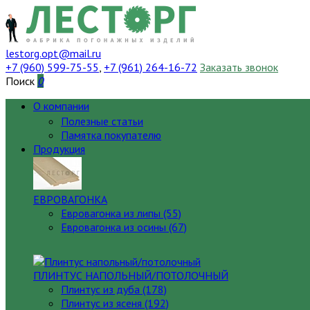
lestorg.opt@mail.ru
+7 (960) 599-75-55
,
+7 (961) 264-16-72
Заказать звонок
Поиск
0
О компании
Полезные статьи
Памятка покупателю
Продукция
ЕВРОВАГОНКА
Евровагонка из липы (55)
Евровагонка из осины (67)
ПЛИНТУС НАПОЛЬНЫЙ/ПОТОЛОЧНЫЙ
Плинтус из дуба (178)
Плинтус из ясеня (192)