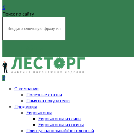
0
Поиск по сайту
НАЙТИ
0
О компании
Полезные статьи
Памятка покупателю
Продукция
Евровагонка
Евровагонка из липы
Евровагонка из осины
Плинтус напольный/потолочный