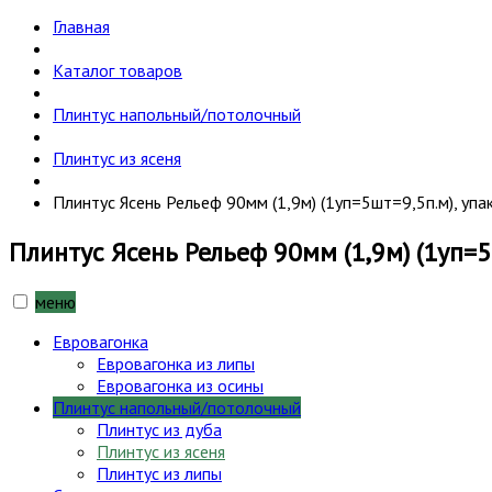
Главная
Каталог товаров
Плинтус напольный/потолочный
Плинтус из ясеня
Плинтус Ясень Рельеф 90мм (1,9м) (1уп=5шт=9,5п.м), упа
Плинтус Ясень Рельеф 90мм (1,9м) (1уп=5
меню
Евровагонка
Евровагонка из липы
Евровагонка из осины
Плинтус напольный/потолочный
Плинтус из дуба
Плинтус из ясеня
Плинтус из липы