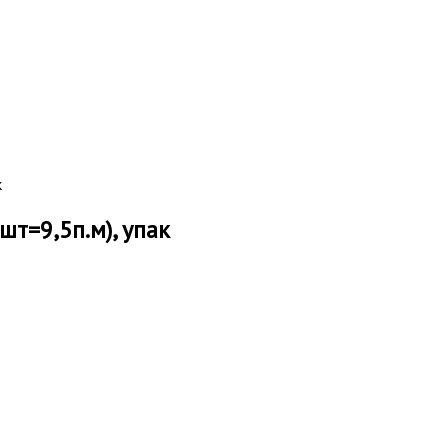
к
шт=9,5п.м), упак