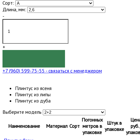
Сорт:
Длина, мм:
-
+
КУПИТЬ
+7 (960) 599-75-55
- связаться с менеджером
Плинтус из ясеня
Плинтус из липы
Плинтус из дуба
Выберите модель
Погонных
Цен
Штук в
Наименование
Материал
Сорт
метров в
руб.
упаковке
упаковке
упако