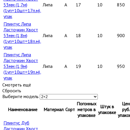
53мм (1,7м)
Липа
A
17
10
850
(1уп=10шт=17п.м),
упак
Плинтус Липа
Ласточкин Хвост
53мм (1,8м)
Липа
A
18
10
900
(1уп=10шт=18п.м),
упак
Плинтус Липа
Ласточкин Хвост
53мм (1,9м)
Липа
A
19
10
950
(1уп=10шт=19п.м),
упак
Смотреть ещё
Сбросить
Выберите модель
Погонных
Цен
Штук в
Наименование
Материал
Сорт
метров в
руб.
упаковке
упаковке
упако
Плинтус Дуб
Ласточкин Хвост