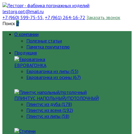
lestorg.opt@mail.ru
+7 (960) 599-75-55
,
+7 (961) 264-16-72
Заказать звонок
Поиск
0
О компании
Полезные статьи
Памятка покупателю
Продукция
ЕВРОВАГОНКА
Евровагонка из липы (55)
Евровагонка из осины (67)
ПЛИНТУС НАПОЛЬНЫЙ/ПОТОЛОЧНЫЙ
Плинтус из дуба (178)
Плинтус из ясеня (192)
Плинтус из липы (58)