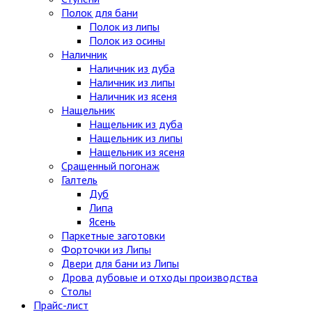
Полок для бани
Полок из липы
Полок из осины
Наличник
Наличник из дуба
Наличник из липы
Наличник из ясеня
Нащельник
Нащельник из дуба
Нащельник из липы
Нащельник из ясеня
Сращенный погонаж
Галтель
Дуб
Липа
Ясень
Паркетные заготовки
Форточки из Липы
Двери для бани из Липы
Дрова дубовые и отходы производства
Столы
Прайс-лист