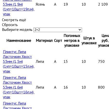
53мм (1,9м)
Ясень
A
19
10
2 109
(1уп=10шт=19п.м),
упак
Смотреть ещё
Сбросить
Выберите модель
Погонных
Цен
Штук в
Наименование
Материал
Сорт
метров в
руб.
упаковке
упаковке
упако
Плинтус Липа
Ласточкин Хвост
53мм (1,5м)
Липа
A
15
10
750
(1уп=10шт=15п.м),
упак
Плинтус Липа
Ласточкин Хвост
53мм (1,6м)
Липа
A
16
10
800
(1уп=10шт=16п.м),
упак
Плинтус Липа
Ласточкин Хвост