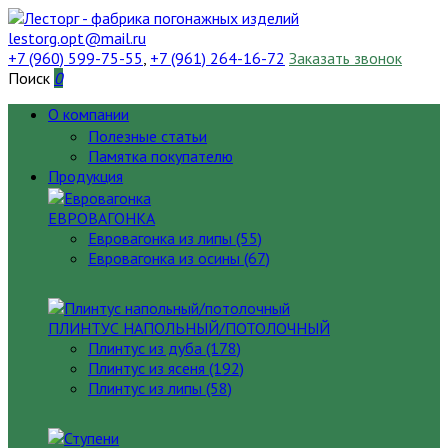
lestorg.opt@mail.ru
+7 (960) 599-75-55
,
+7 (961) 264-16-72
Заказать звонок
Поиск
0
О компании
Полезные статьи
Памятка покупателю
Продукция
ЕВРОВАГОНКА
Евровагонка из липы (55)
Евровагонка из осины (67)
ПЛИНТУС НАПОЛЬНЫЙ/ПОТОЛОЧНЫЙ
Плинтус из дуба (178)
Плинтус из ясеня (192)
Плинтус из липы (58)