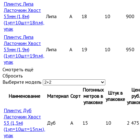
Плинтус Липа
Ласточкин Хвост
53мм (1,8м)
Липа
A
18
10
900
(1уп=10шт=18п.м),
упак
Плинтус Липа
Ласточкин Хвост
53мм (1,9м)
Липа
A
19
10
950
(1уп=10шт=19п.м),
упак
Смотреть ещё
Сбросить
Выберите модель
Погонных
Цен
Штук в
Наименование
Материал
Сорт
метров в
руб.
упаковке
упаковке
упако
Плинтус Дуб
Ласточкин Хвост
53 (1,5м)
Дуб
A
15
10
2 475
(1уп=10шт=15п.м.),
упак