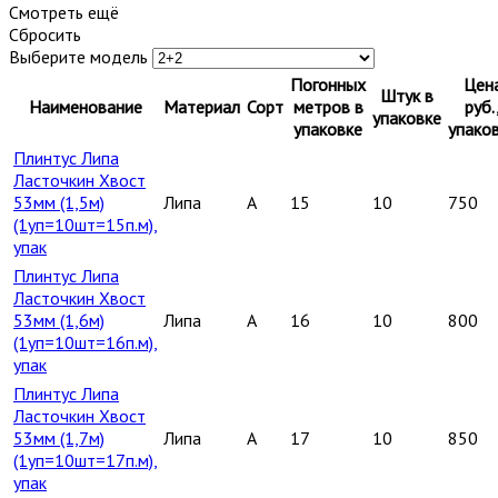
Смотреть ещё
Сбросить
Выберите модель
Погонных
Цен
Штук в
Наименование
Материал
Сорт
метров в
руб.
упаковке
упаковке
упако
Плинтус Липа
Ласточкин Хвост
53мм (1,5м)
Липа
A
15
10
750
(1уп=10шт=15п.м),
упак
Плинтус Липа
Ласточкин Хвост
53мм (1,6м)
Липа
A
16
10
800
(1уп=10шт=16п.м),
упак
Плинтус Липа
Ласточкин Хвост
53мм (1,7м)
Липа
A
17
10
850
(1уп=10шт=17п.м),
упак