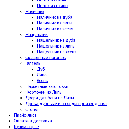
Полок из осины
Наличник
Наличник из дуба
Наличник из липы
Наличник из ясеня
Нащельник
Нащельник из дуба
Нащельник из липы
Нащельник из ясеня
Сращенный погонаж
Галтель
Дуб
Липа
Ясень
Паркетные заготовки
Форточки из Липы
Двери для бани из Липы
Дрова дубовые и отходы производства
Столы
Прайс-лист
Оплата и доставка
Купим сырье