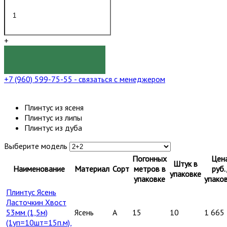
+
КУПИТЬ
+7 (960) 599-75-55
- связаться с менеджером
Плинтус из ясеня
Плинтус из липы
Плинтус из дуба
Выберите модель
Погонных
Цен
Штук в
Наименование
Материал
Сорт
метров в
руб.
упаковке
упаковке
упако
Плинтус Ясень
Ласточкин Хвост
53мм (1,5м)
Ясень
A
15
10
1 665
(1уп=10шт=15п.м),