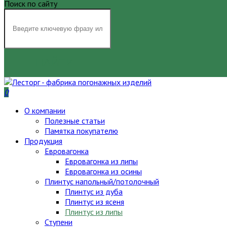
Поиск по сайту
НАЙТИ
0
О компании
Полезные статьи
Памятка покупателю
Продукция
Евровагонка
Евровагонка из липы
Евровагонка из осины
Плинтус напольный/потолочный
Плинтус из дуба
Плинтус из ясеня
Плинтус из липы
Ступени