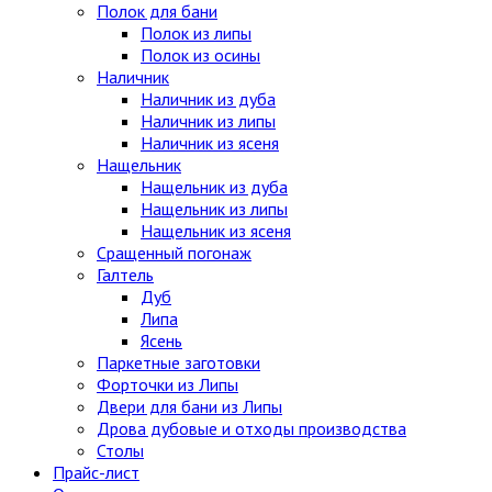
Полок для бани
Полок из липы
Полок из осины
Наличник
Наличник из дуба
Наличник из липы
Наличник из ясеня
Нащельник
Нащельник из дуба
Нащельник из липы
Нащельник из ясеня
Сращенный погонаж
Галтель
Дуб
Липа
Ясень
Паркетные заготовки
Форточки из Липы
Двери для бани из Липы
Дрова дубовые и отходы производства
Столы
Прайс-лист