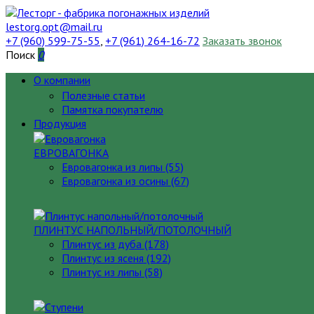
lestorg.opt@mail.ru
+7 (960) 599-75-55
,
+7 (961) 264-16-72
Заказать звонок
Поиск
0
О компании
Полезные статьи
Памятка покупателю
Продукция
ЕВРОВАГОНКА
Евровагонка из липы (55)
Евровагонка из осины (67)
ПЛИНТУС НАПОЛЬНЫЙ/ПОТОЛОЧНЫЙ
Плинтус из дуба (178)
Плинтус из ясеня (192)
Плинтус из липы (58)