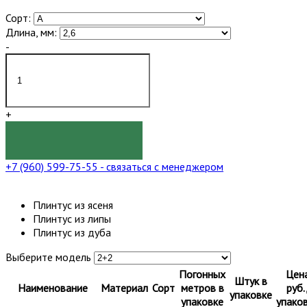
Сорт:
Длина, мм:
-
+
КУПИТЬ
+7 (960) 599-75-55
- связаться с менеджером
Плинтус из ясеня
Плинтус из липы
Плинтус из дуба
Выберите модель
Погонных
Цен
Штук в
Наименование
Материал
Сорт
метров в
руб.
упаковке
упаковке
упако