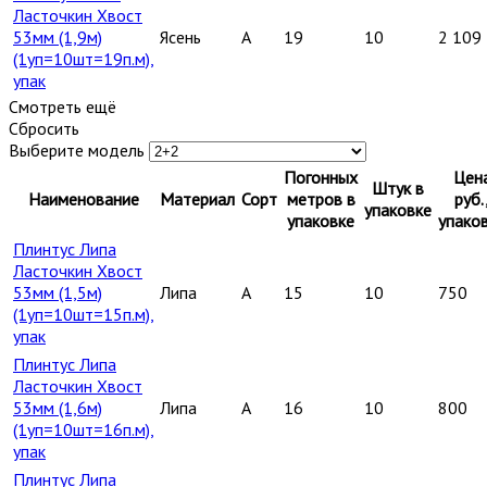
Ласточкин Хвост
53мм (1,9м)
Ясень
A
19
10
2 109
(1уп=10шт=19п.м),
упак
Смотреть ещё
Сбросить
Выберите модель
Погонных
Цен
Штук в
Наименование
Материал
Сорт
метров в
руб.
упаковке
упаковке
упако
Плинтус Липа
Ласточкин Хвост
53мм (1,5м)
Липа
A
15
10
750
(1уп=10шт=15п.м),
упак
Плинтус Липа
Ласточкин Хвост
53мм (1,6м)
Липа
A
16
10
800
(1уп=10шт=16п.м),
упак
Плинтус Липа