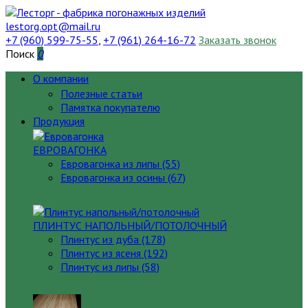
lestorg.opt@mail.ru
+7 (960) 599-75-55
,
+7 (961) 264-16-72
Заказать звонок
Поиск
0
О компании
Полезные статьи
Памятка покупателю
Продукция
ЕВРОВАГОНКА
Евровагонка из липы (55)
Евровагонка из осины (67)
ПЛИНТУС НАПОЛЬНЫЙ/ПОТОЛОЧНЫЙ
Плинтус из дуба (178)
Плинтус из ясеня (192)
Плинтус из липы (58)