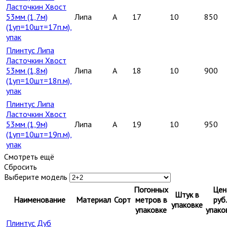
Ласточкин Хвост
53мм (1,7м)
Липа
A
17
10
850
(1уп=10шт=17п.м),
упак
Плинтус Липа
Ласточкин Хвост
53мм (1,8м)
Липа
A
18
10
900
(1уп=10шт=18п.м),
упак
Плинтус Липа
Ласточкин Хвост
53мм (1,9м)
Липа
A
19
10
950
(1уп=10шт=19п.м),
упак
Смотреть ещё
Сбросить
Выберите модель
Погонных
Цен
Штук в
Наименование
Материал
Сорт
метров в
руб.
упаковке
упаковке
упако
Плинтус Дуб