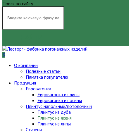
Поиск по сайту
НАЙТИ
0
О компании
Полезные статьи
Памятка покупателю
Продукция
Евровагонка
Евровагонка из липы
Евровагонка из осины
Плинтус напольный/потолочный
Плинтус из дуба
Плинтус из ясеня
Плинтус из липы
Ступени