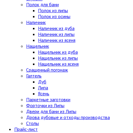
Полок для бани
Полок из липы
Полок из осины
Наличник
Наличник из дуба
Наличник из липы
Наличник из ясеня
Нащельник
Нащельник из дуба
Нащельник из липы
Нащельник из ясеня
Сращенный погонаж
Галтель
Дуб
Липа
Ясень
Паркетные заготовки
Форточки из Липы
Двери для бани из Липы
Дрова дубовые и отходы производства
Столы
Прайс-лист