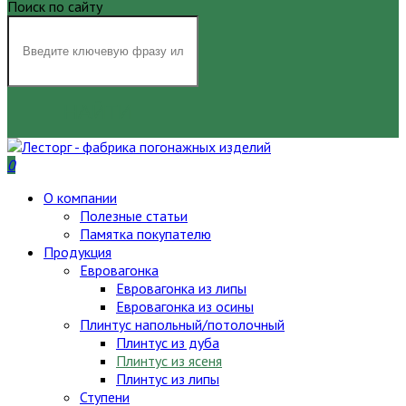
Поиск по сайту
НАЙТИ
0
О компании
Полезные статьи
Памятка покупателю
Продукция
Евровагонка
Евровагонка из липы
Евровагонка из осины
Плинтус напольный/потолочный
Плинтус из дуба
Плинтус из ясеня
Плинтус из липы
Ступени