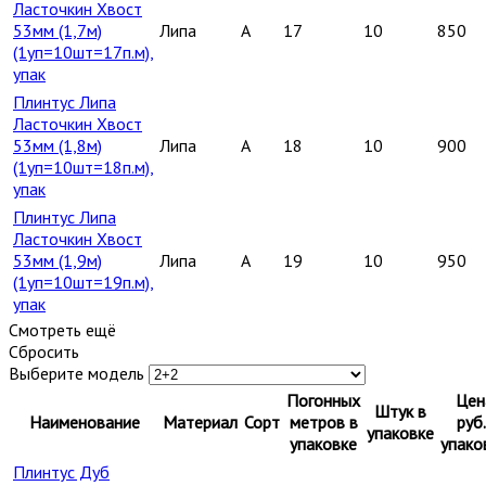
Ласточкин Хвост
53мм (1,7м)
Липа
A
17
10
850
(1уп=10шт=17п.м),
упак
Плинтус Липа
Ласточкин Хвост
53мм (1,8м)
Липа
A
18
10
900
(1уп=10шт=18п.м),
упак
Плинтус Липа
Ласточкин Хвост
53мм (1,9м)
Липа
A
19
10
950
(1уп=10шт=19п.м),
упак
Смотреть ещё
Сбросить
Выберите модель
Погонных
Цен
Штук в
Наименование
Материал
Сорт
метров в
руб.
упаковке
упаковке
упако
Плинтус Дуб