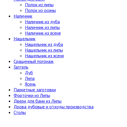
Полок из липы
Полок из осины
Наличник
Наличник из дуба
Наличник из липы
Наличник из ясеня
Нащельник
Нащельник из дуба
Нащельник из липы
Нащельник из ясеня
Сращенный погонаж
Галтель
Дуб
Липа
Ясень
Паркетные заготовки
Форточки из Липы
Двери для бани из Липы
Дрова дубовые и отходы производства
Столы