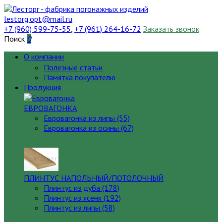
lestorg.opt@mail.ru
+7 (960) 599-75-55
,
+7 (961) 264-16-72
Заказать звонок
Поиск
0
О компании
Полезные статьи
Памятка покупателю
Продукция
ЕВРОВАГОНКА
Евровагонка из липы (55)
Евровагонка из осины (67)
ПЛИНТУС НАПОЛЬНЫЙ/ПОТОЛОЧНЫЙ
Плинтус из дуба (178)
Плинтус из ясеня (192)
Плинтус из липы (58)