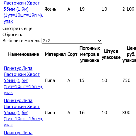
Ласточкин Хвост
53мм (1,9м)
Ясень
A
19
10
2 109
(1уп=10шт=19п.м),
упак
Смотреть ещё
Сбросить
Выберите модель
Погонных
Цен
Штук в
Наименование
Материал
Сорт
метров в
руб.
упаковке
упаковке
упако
Плинтус Липа
Ласточкин Хвост
53мм (1,5м)
Липа
A
15
10
750
(1уп=10шт=15п.м),
упак
Плинтус Липа
Ласточкин Хвост
53мм (1,6м)
Липа
A
16
10
800
(1уп=10шт=16п.м),
упак
Плинтус Липа