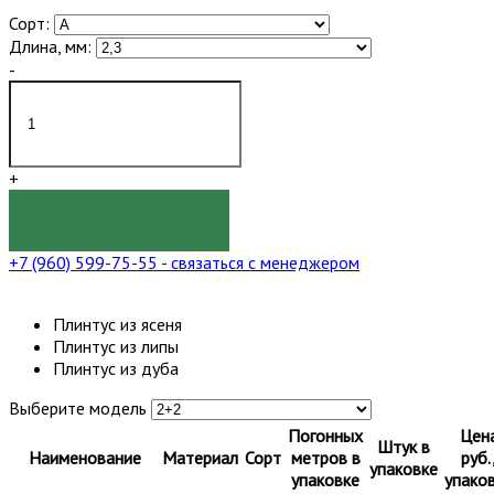
Сорт:
Длина, мм:
-
+
КУПИТЬ
+7 (960) 599-75-55
- связаться с менеджером
Плинтус из ясеня
Плинтус из липы
Плинтус из дуба
Выберите модель
Погонных
Цен
Штук в
Наименование
Материал
Сорт
метров в
руб.
упаковке
упаковке
упако