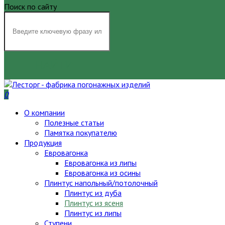
Поиск по сайту
НАЙТИ
0
О компании
Полезные статьи
Памятка покупателю
Продукция
Евровагонка
Евровагонка из липы
Евровагонка из осины
Плинтус напольный/потолочный
Плинтус из дуба
Плинтус из ясеня
Плинтус из липы
Ступени