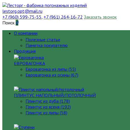
lestorg.opt@mail.ru
+7 (960) 599-75-55
,
+7 (961) 264-16-72
Заказать звонок
Поиск
0
О компании
Полезные статьи
Памятка покупателю
Продукция
ЕВРОВАГОНКА
Евровагонка из липы (55)
Евровагонка из осины (67)
ПЛИНТУС НАПОЛЬНЫЙ/ПОТОЛОЧНЫЙ
Плинтус из дуба (178)
Плинтус из ясеня (192)
Плинтус из липы (58)