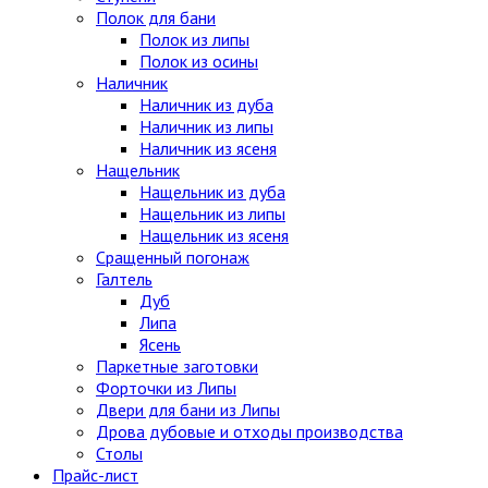
Полок для бани
Полок из липы
Полок из осины
Наличник
Наличник из дуба
Наличник из липы
Наличник из ясеня
Нащельник
Нащельник из дуба
Нащельник из липы
Нащельник из ясеня
Сращенный погонаж
Галтель
Дуб
Липа
Ясень
Паркетные заготовки
Форточки из Липы
Двери для бани из Липы
Дрова дубовые и отходы производства
Столы
Прайс-лист