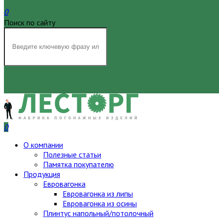
0
Поиск по сайту
НАЙТИ
0
О компании
Полезные статьи
Памятка покупателю
Продукция
Евровагонка
Евровагонка из липы
Евровагонка из осины
Плинтус напольный/потолочный