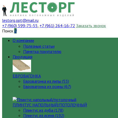
lestorg.opt@mail.ru
+7 (960) 599-75-55
,
+7 (961) 264-16-72
Заказать звонок
Поиск
0
О компании
Полезные статьи
Памятка покупателю
Продукция
ЕВРОВАГОНКА
Евровагонка из липы (55)
Евровагонка из осины (67)
ПЛИНТУС НАПОЛЬНЫЙ/ПОТОЛОЧНЫЙ
Плинтус из дуба (178)
Плинтус из ясеня (192)