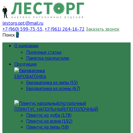
lestorg.opt@mail.ru
+7 (960) 599-75-55
,
+7 (961) 264-16-72
Заказать звонок
Поиск
0
О компании
Полезные статьи
Памятка покупателю
Продукция
ЕВРОВАГОНКА
Евровагонка из липы (55)
Евровагонка из осины (67)
ПЛИНТУС НАПОЛЬНЫЙ/ПОТОЛОЧНЫЙ
Плинтус из дуба (178)
Плинтус из ясеня (192)
Плинтус из липы (58)