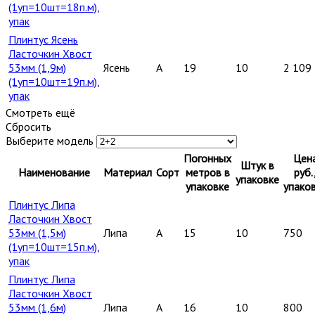
(1уп=10шт=18п.м),
упак
Плинтус Ясень
Ласточкин Хвост
53мм (1,9м)
Ясень
A
19
10
2 109
(1уп=10шт=19п.м),
упак
Смотреть ещё
Сбросить
Выберите модель
Погонных
Цен
Штук в
Наименование
Материал
Сорт
метров в
руб.
упаковке
упаковке
упако
Плинтус Липа
Ласточкин Хвост
53мм (1,5м)
Липа
A
15
10
750
(1уп=10шт=15п.м),
упак
Плинтус Липа
Ласточкин Хвост
53мм (1,6м)
Липа
A
16
10
800