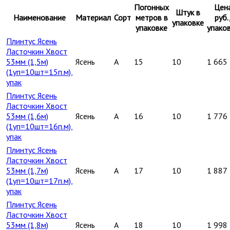
Погонных
Цен
Штук в
Наименование
Материал
Сорт
метров в
руб.
упаковке
упаковке
упако
Плинтус Ясень
Ласточкин Хвост
53мм (1,5м)
Ясень
A
15
10
1 665
(1уп=10шт=15п.м),
упак
Плинтус Ясень
Ласточкин Хвост
53мм (1,6м)
Ясень
A
16
10
1 776
(1уп=10шт=16п.м),
упак
Плинтус Ясень
Ласточкин Хвост
53мм (1,7м)
Ясень
A
17
10
1 887
(1уп=10шт=17п.м),
упак
Плинтус Ясень
Ласточкин Хвост
53мм (1,8м)
Ясень
A
18
10
1 998