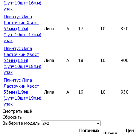
(1уп=10шт=16п.м),
упак
Плинтус Липа
Ласточкин Хвост
53мм (1,7м)
Липа
A
17
10
850
(1уп=10шт=17п.м),
упак
Плинтус Липа
Ласточкин Хвост
53мм (1,8м)
Липа
A
18
10
900
(1уп=10шт=18п.м),
упак
Плинтус Липа
Ласточкин Хвост
53мм (1,9м)
Липа
A
19
10
950
(1уп=10шт=19п.м),
упак
Смотреть ещё
Сбросить
Выберите модель
Погонных
Цен
Штук в