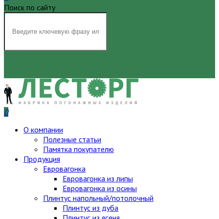
Поиск по сайту
НАЙТИ
0
О компании
Полезные статьи
Памятка покупателю
Продукция
Евровагонка
Евровагонка из липы
Евровагонка из осины
Плинтус напольный/потолочный
Плинтус из дуба
Плинтус из ясеня