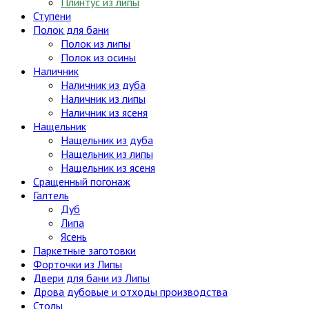
Плинтус из липы
Ступени
Полок для бани
Полок из липы
Полок из осины
Наличник
Наличник из дуба
Наличник из липы
Наличник из ясеня
Нащельник
Нащельник из дуба
Нащельник из липы
Нащельник из ясеня
Сращенный погонаж
Галтель
Дуб
Липа
Ясень
Паркетные заготовки
Форточки из Липы
Двери для бани из Липы
Дрова дубовые и отходы производства
Столы