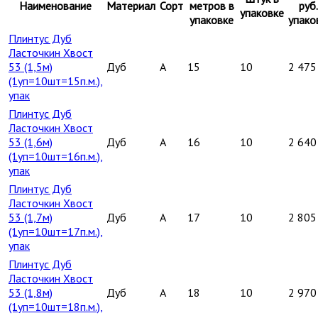
Наименование
Материал
Сорт
метров в
руб.
упаковке
упаковке
упако
Плинтус Дуб
Ласточкин Хвост
53 (1,5м)
Дуб
A
15
10
2 475
(1уп=10шт=15п.м.),
упак
Плинтус Дуб
Ласточкин Хвост
53 (1,6м)
Дуб
A
16
10
2 640
(1уп=10шт=16п.м.),
упак
Плинтус Дуб
Ласточкин Хвост
53 (1,7м)
Дуб
A
17
10
2 805
(1уп=10шт=17п.м.),
упак
Плинтус Дуб
Ласточкин Хвост
53 (1,8м)
Дуб
A
18
10
2 970
(1уп=10шт=18п.м.),