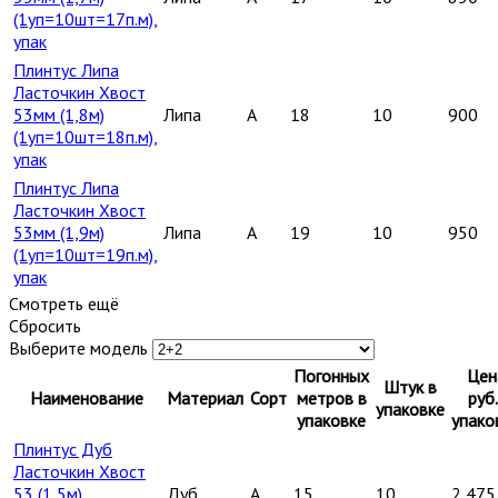
(1уп=10шт=17п.м),
упак
Плинтус Липа
Ласточкин Хвост
53мм (1,8м)
Липа
A
18
10
900
(1уп=10шт=18п.м),
упак
Плинтус Липа
Ласточкин Хвост
53мм (1,9м)
Липа
A
19
10
950
(1уп=10шт=19п.м),
упак
Смотреть ещё
Сбросить
Выберите модель
Погонных
Цен
Штук в
Наименование
Материал
Сорт
метров в
руб.
упаковке
упаковке
упако
Плинтус Дуб
Ласточкин Хвост
53 (1,5м)
Дуб
A
15
10
2 475