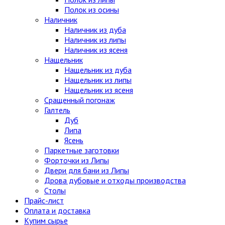
Полок из осины
Наличник
Наличник из дуба
Наличник из липы
Наличник из ясеня
Нащельник
Нащельник из дуба
Нащельник из липы
Нащельник из ясеня
Сращенный погонаж
Галтель
Дуб
Липа
Ясень
Паркетные заготовки
Форточки из Липы
Двери для бани из Липы
Дрова дубовые и отходы производства
Столы
Прайс-лист
Оплата и доставка
Купим сырье