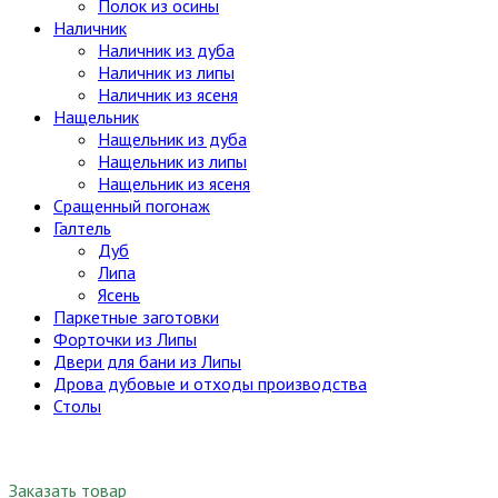
Полок из осины
Наличник
Наличник из дуба
Наличник из липы
Наличник из ясеня
Нащельник
Нащельник из дуба
Нащельник из липы
Нащельник из ясеня
Сращенный погонаж
Галтель
Дуб
Липа
Ясень
Паркетные заготовки
Форточки из Липы
Двери для бани из Липы
Дрова дубовые и отходы производства
Столы
Заказать товар