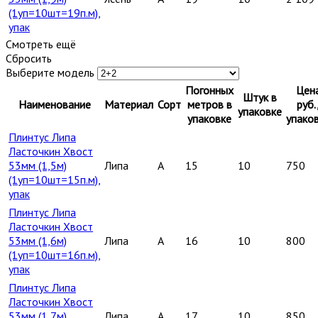
(1уп=10шт=19п.м),
упак
Смотреть ещё
Сбросить
Выберите модель
Погонных
Цен
Штук в
Наименование
Материал
Сорт
метров в
руб.
упаковке
упаковке
упако
Плинтус Липа
Ласточкин Хвост
53мм (1,5м)
Липа
A
15
10
750
(1уп=10шт=15п.м),
упак
Плинтус Липа
Ласточкин Хвост
53мм (1,6м)
Липа
A
16
10
800
(1уп=10шт=16п.м),
упак
Плинтус Липа
Ласточкин Хвост
53мм (1,7м)
Липа
A
17
10
850