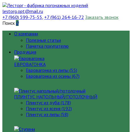
lestorg.opt@mail.ru
+7 (960) 599-75-55
,
+7 (961) 264-16-72
Заказать звонок
Поиск
0
О компании
Полезные статьи
Памятка покупателю
Продукция
ЕВРОВАГОНКА
Евровагонка из липы (55)
Евровагонка из осины (67)
ПЛИНТУС НАПОЛЬНЫЙ/ПОТОЛОЧНЫЙ
Плинтус из дуба (178)
Плинтус из ясеня (192)
Плинтус из липы (58)