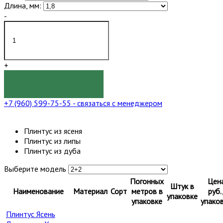
Длина, мм:
-
+
КУПИТЬ
+7 (960) 599-75-55
- связаться с менеджером
Плинтус из ясеня
Плинтус из липы
Плинтус из дуба
Выберите модель
Погонных
Цен
Штук в
Наименование
Материал
Сорт
метров в
руб.
упаковке
упаковке
упако
Плинтус Ясень