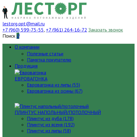
lestorg.opt@mail.ru
+7 (960) 599-75-55
,
+7 (961) 264-16-72
Заказать звонок
Поиск
0
О компании
Полезные статьи
Памятка покупателю
Продукция
ЕВРОВАГОНКА
Евровагонка из липы (55)
Евровагонка из осины (67)
ПЛИНТУС НАПОЛЬНЫЙ/ПОТОЛОЧНЫЙ
Плинтус из дуба (178)
Плинтус из ясеня (192)
Плинтус из липы (58)