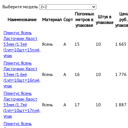
Выберите модель
Погонных
Цен
Штук в
Наименование
Материал
Сорт
метров в
руб.
упаковке
упаковке
упако
Плинтус Ясень
Ласточкин Хвост
53мм (1,5м)
Ясень
A
15
10
1 665
(1уп=10шт=15п.м),
упак
Плинтус Ясень
Ласточкин Хвост
53мм (1,6м)
Ясень
A
16
10
1 776
(1уп=10шт=16п.м),
упак
Плинтус Ясень
Ласточкин Хвост
53мм (1,7м)
Ясень
A
17
10
1 887
(1уп=10шт=17п.м),
упак
Плинтус Ясень