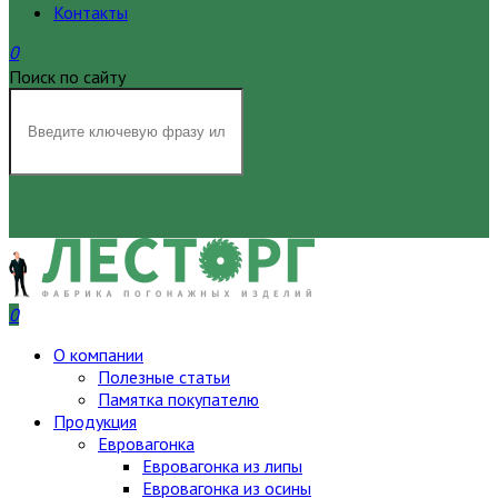
Контакты
0
Поиск по сайту
НАЙТИ
0
О компании
Полезные статьи
Памятка покупателю
Продукция
Евровагонка
Евровагонка из липы
Евровагонка из осины