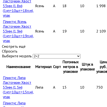
Ласточкин Хвост
53мм (1,8м)
Ясень
A
18
10
1 998
(1уп=10шт=18п.м),
упак
Плинтус Ясень
Ласточкин Хвост
53мм (1,9м)
Ясень
A
19
10
2 109
(1уп=10шт=19п.м),
упак
Смотреть ещё
Сбросить
Выберите модель
Погонных
Цен
Штук в
Наименование
Материал
Сорт
метров в
руб.
упаковке
упаковке
упако
Плинтус Липа
Ласточкин Хвост
53мм (1,5м)
Липа
A
15
10
750
(1уп=10шт=15п.м),
упак
Плинтус Липа