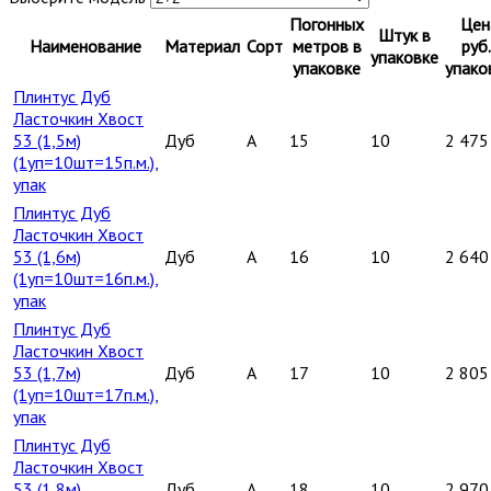
Погонных
Цен
Штук в
Наименование
Материал
Сорт
метров в
руб.
упаковке
упаковке
упако
Плинтус Дуб
Ласточкин Хвост
53 (1,5м)
Дуб
A
15
10
2 475
(1уп=10шт=15п.м.),
упак
Плинтус Дуб
Ласточкин Хвост
53 (1,6м)
Дуб
A
16
10
2 640
(1уп=10шт=16п.м.),
упак
Плинтус Дуб
Ласточкин Хвост
53 (1,7м)
Дуб
A
17
10
2 805
(1уп=10шт=17п.м.),
упак
Плинтус Дуб
Ласточкин Хвост
53 (1,8м)
Дуб
A
18
10
2 970