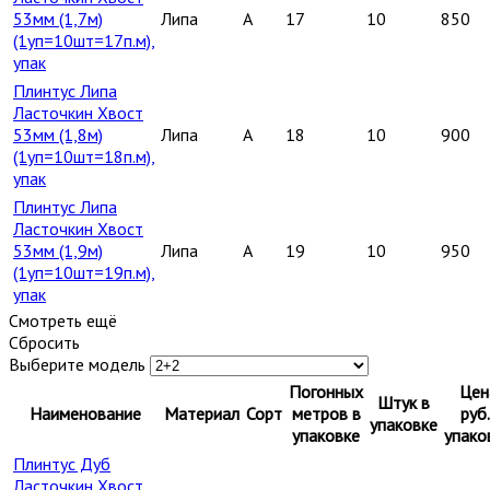
53мм (1,7м)
Липа
A
17
10
850
(1уп=10шт=17п.м),
упак
Плинтус Липа
Ласточкин Хвост
53мм (1,8м)
Липа
A
18
10
900
(1уп=10шт=18п.м),
упак
Плинтус Липа
Ласточкин Хвост
53мм (1,9м)
Липа
A
19
10
950
(1уп=10шт=19п.м),
упак
Смотреть ещё
Сбросить
Выберите модель
Погонных
Цен
Штук в
Наименование
Материал
Сорт
метров в
руб.
упаковке
упаковке
упако
Плинтус Дуб
Ласточкин Хвост