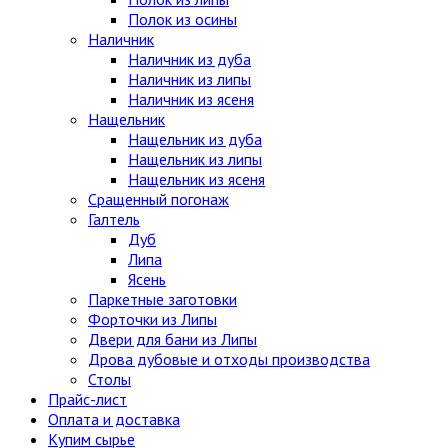
Полок из осины
Наличник
Наличник из дуба
Наличник из липы
Наличник из ясеня
Нащельник
Нащельник из дуба
Нащельник из липы
Нащельник из ясеня
Сращенный погонаж
Галтель
Дуб
Липа
Ясень
Паркетные заготовки
Форточки из Липы
Двери для бани из Липы
Дрова дубовые и отходы производства
Столы
Прайс-лист
Оплата и доставка
Купим сырье