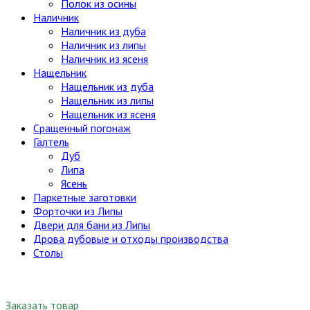
Полок из осины
Наличник
Наличник из дуба
Наличник из липы
Наличник из ясеня
Нащельник
Нащельник из дуба
Нащельник из липы
Нащельник из ясеня
Сращенный погонаж
Галтель
Дуб
Липа
Ясень
Паркетные заготовки
Форточки из Липы
Двери для бани из Липы
Дрова дубовые и отходы производства
Столы
Заказать товар