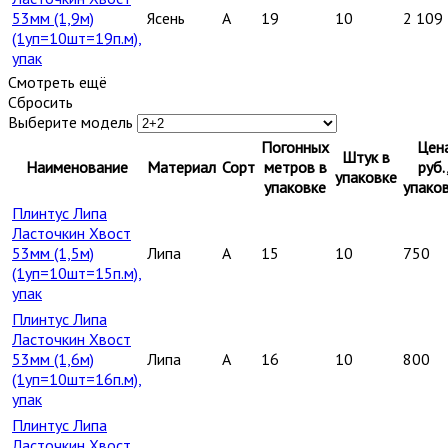
53мм (1,9м)
Ясень
A
19
10
2 109
(1уп=10шт=19п.м),
упак
Смотреть ещё
Сбросить
Выберите модель
Погонных
Цен
Штук в
Наименование
Материал
Сорт
метров в
руб.
упаковке
упаковке
упако
Плинтус Липа
Ласточкин Хвост
53мм (1,5м)
Липа
A
15
10
750
(1уп=10шт=15п.м),
упак
Плинтус Липа
Ласточкин Хвост
53мм (1,6м)
Липа
A
16
10
800
(1уп=10шт=16п.м),
упак
Плинтус Липа
Ласточкин Хвост