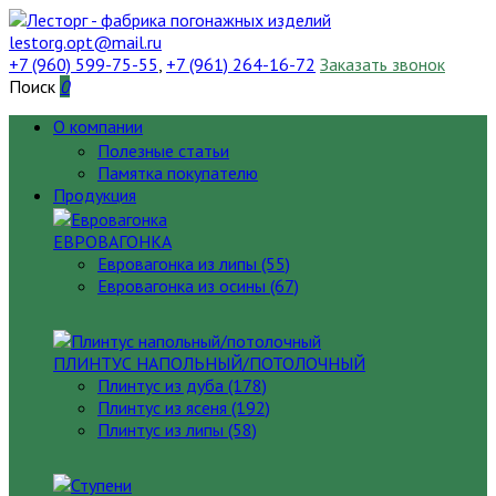
lestorg.opt@mail.ru
+7 (960) 599-75-55
,
+7 (961) 264-16-72
Заказать звонок
Поиск
0
О компании
Полезные статьи
Памятка покупателю
Продукция
ЕВРОВАГОНКА
Евровагонка из липы (55)
Евровагонка из осины (67)
ПЛИНТУС НАПОЛЬНЫЙ/ПОТОЛОЧНЫЙ
Плинтус из дуба (178)
Плинтус из ясеня (192)
Плинтус из липы (58)