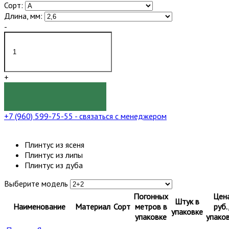
Сорт:
Длина, мм:
-
+
КУПИТЬ
+7 (960) 599-75-55
- связаться с менеджером
Плинтус из ясеня
Плинтус из липы
Плинтус из дуба
Выберите модель
Погонных
Цен
Штук в
Наименование
Материал
Сорт
метров в
руб.
упаковке
упаковке
упако