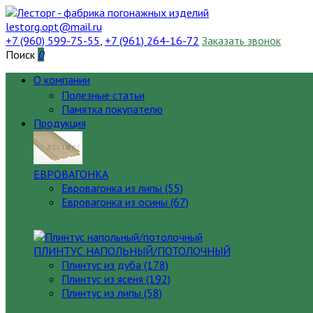
lestorg.opt@mail.ru
+7 (960) 599-75-55
,
+7 (961) 264-16-72
Заказать звонок
Поиск
0
О компании
Полезные статьи
Памятка покупателю
Продукция
ЕВРОВАГОНКА
Евровагонка из липы (55)
Евровагонка из осины (67)
ПЛИНТУС НАПОЛЬНЫЙ/ПОТОЛОЧНЫЙ
Плинтус из дуба (178)
Плинтус из ясеня (192)
Плинтус из липы (58)