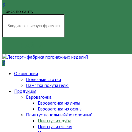
0
Поиск по сайту
НАЙТИ
0
О компании
Полезные статьи
Памятка покупателю
Продукция
Евровагонка
Евровагонка из липы
Евровагонка из осины
Плинтус напольный/потолочный
Плинтус из дуба
Плинтус из ясеня