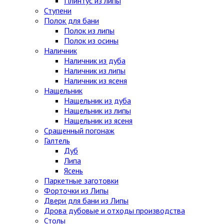
Плинтус из липы
Ступени
Полок для бани
Полок из липы
Полок из осины
Наличник
Наличник из дуба
Наличник из липы
Наличник из ясеня
Нащельник
Нащельник из дуба
Нащельник из липы
Нащельник из ясеня
Сращенный погонаж
Галтель
Дуб
Липа
Ясень
Паркетные заготовки
Форточки из Липы
Двери для бани из Липы
Дрова дубовые и отходы производства
Столы