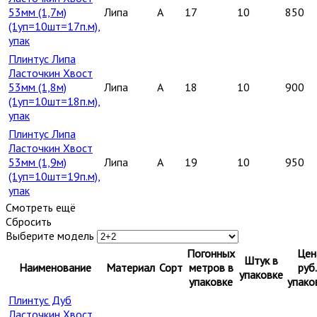
53мм (1,7м)
Липа
A
17
10
850
(1уп=10шт=17п.м),
упак
Плинтус Липа
Ласточкин Хвост
53мм (1,8м)
Липа
A
18
10
900
(1уп=10шт=18п.м),
упак
Плинтус Липа
Ласточкин Хвост
53мм (1,9м)
Липа
A
19
10
950
(1уп=10шт=19п.м),
упак
Смотреть ещё
Сбросить
Выберите модель
Погонных
Цен
Штук в
Наименование
Материал
Сорт
метров в
руб.
упаковке
упаковке
упако
Плинтус Дуб
Ласточкин Хвост