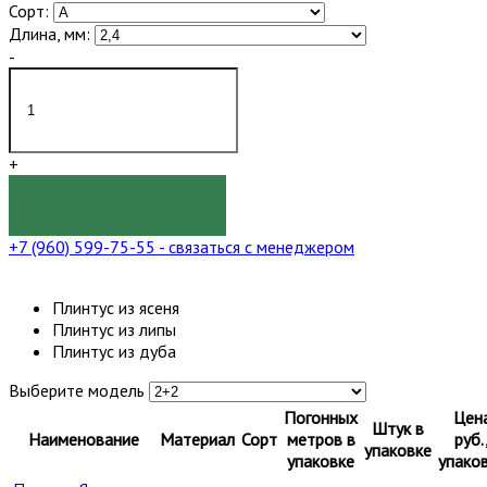
Сорт:
Длина, мм:
-
+
КУПИТЬ
+7 (960) 599-75-55
- связаться с менеджером
Плинтус из ясеня
Плинтус из липы
Плинтус из дуба
Выберите модель
Погонных
Цен
Штук в
Наименование
Материал
Сорт
метров в
руб.
упаковке
упаковке
упако