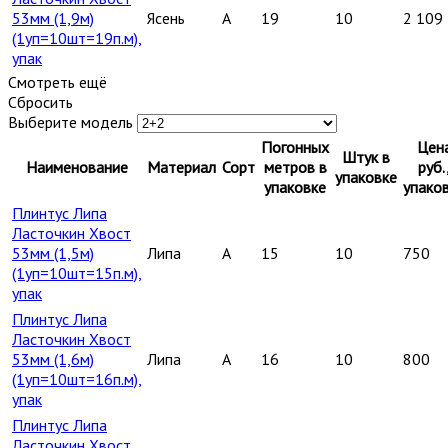
53мм (1,9м)
Ясень
A
19
10
2 109
(1уп=10шт=19п.м),
упак
Смотреть ещё
Сбросить
Выберите модель
Погонных
Цен
Штук в
Наименование
Материал
Сорт
метров в
руб.
упаковке
упаковке
упако
Плинтус Липа
Ласточкин Хвост
53мм (1,5м)
Липа
A
15
10
750
(1уп=10шт=15п.м),
упак
Плинтус Липа
Ласточкин Хвост
53мм (1,6м)
Липа
A
16
10
800
(1уп=10шт=16п.м),
упак
Плинтус Липа
Ласточкин Хвост