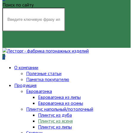
Поиск по сайту
НАЙТИ
0
О компании
Полезные статьи
Памятка покупателю
Продукция
Евровагонка
Евровагонка из липы
Евровагонка из осины
Плинтус напольный/потолочный
Плинтус из дуба
Плинтус из ясеня
Плинтус из липы
Ступени