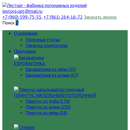
lestorg.opt@mail.ru
+7 (960) 599-75-55
,
+7 (961) 264-16-72
Заказать звонок
Поиск
0
О компании
Полезные статьи
Памятка покупателю
Продукция
ЕВРОВАГОНКА
Евровагонка из липы (55)
Евровагонка из осины (67)
ПЛИНТУС НАПОЛЬНЫЙ/ПОТОЛОЧНЫЙ
Плинтус из дуба (178)
Плинтус из ясеня (192)
Плинтус из липы (58)