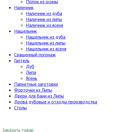
Полок из осины
Наличник
Наличник из дуба
Наличник из липы
Наличник из ясеня
Нащельник
Нащельник из дуба
Нащельник из липы
Нащельник из ясеня
Сращенный погонаж
Галтель
Дуб
Липа
Ясень
Паркетные заготовки
Форточки из Липы
Двери для бани из Липы
Дрова дубовые и отходы производства
Столы
Заказать товар