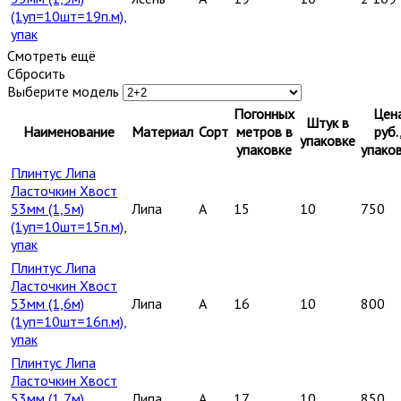
(1уп=10шт=19п.м),
упак
Смотреть ещё
Сбросить
Выберите модель
Погонных
Цен
Штук в
Наименование
Материал
Сорт
метров в
руб.
упаковке
упаковке
упако
Плинтус Липа
Ласточкин Хвост
53мм (1,5м)
Липа
A
15
10
750
(1уп=10шт=15п.м),
упак
Плинтус Липа
Ласточкин Хвост
53мм (1,6м)
Липа
A
16
10
800
(1уп=10шт=16п.м),
упак
Плинтус Липа
Ласточкин Хвост
53мм (1,7м)
Липа
A
17
10
850