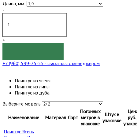
Длина, мм:
-
+
КУПИТЬ
+7 (960) 599-75-55
- связаться с менеджером
Плинтус из ясеня
Плинтус из липы
Плинтус из дуба
Выберите модель
Погонных
Цен
Штук в
Наименование
Материал
Сорт
метров в
руб.
упаковке
упаковке
упако
Плинтус Ясень