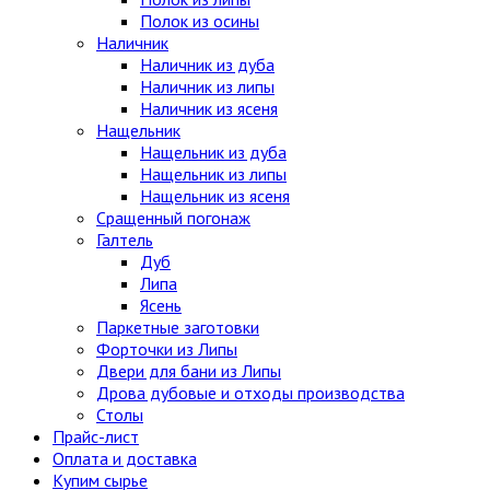
Полок из осины
Наличник
Наличник из дуба
Наличник из липы
Наличник из ясеня
Нащельник
Нащельник из дуба
Нащельник из липы
Нащельник из ясеня
Сращенный погонаж
Галтель
Дуб
Липа
Ясень
Паркетные заготовки
Форточки из Липы
Двери для бани из Липы
Дрова дубовые и отходы производства
Столы
Прайс-лист
Оплата и доставка
Купим сырье