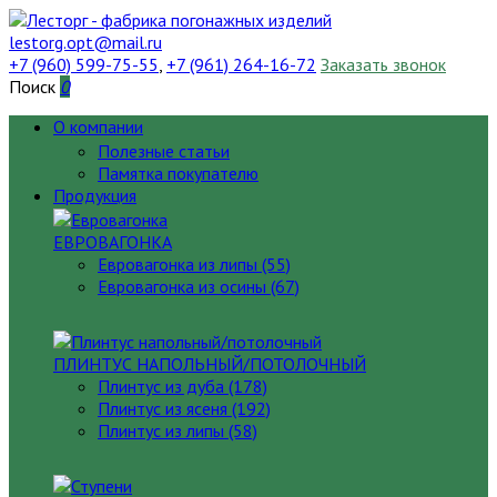
lestorg.opt@mail.ru
+7 (960) 599-75-55
,
+7 (961) 264-16-72
Заказать звонок
Поиск
0
О компании
Полезные статьи
Памятка покупателю
Продукция
ЕВРОВАГОНКА
Евровагонка из липы (55)
Евровагонка из осины (67)
ПЛИНТУС НАПОЛЬНЫЙ/ПОТОЛОЧНЫЙ
Плинтус из дуба (178)
Плинтус из ясеня (192)
Плинтус из липы (58)