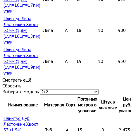
(1уп=10шт=17п.м),
упак
Плинтус Липа
Ласточкин Хвост
53мм (1,8м)
Липа
A
18
10
900
(1уп=10шт=18п.м),
упак
Плинтус Липа
Ласточкин Хвост
53мм (1,9м)
Липа
A
19
10
950
(1уп=10шт=19п.м),
упак
Смотреть ещё
Сбросить
Выберите модель
Погонных
Цен
Штук в
Наименование
Материал
Сорт
метров в
руб.
упаковке
упаковке
упако
Плинтус Дуб
Ласточкин Хвост
53 (1,5м)
Дуб
A
15
10
2 475