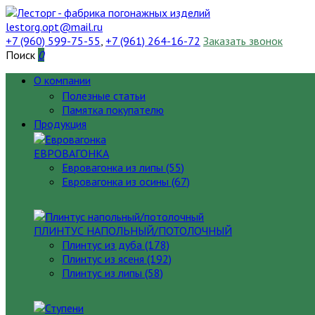
lestorg.opt@mail.ru
+7 (960) 599-75-55
,
+7 (961) 264-16-72
Заказать звонок
Поиск
0
О компании
Полезные статьи
Памятка покупателю
Продукция
ЕВРОВАГОНКА
Евровагонка из липы (55)
Евровагонка из осины (67)
ПЛИНТУС НАПОЛЬНЫЙ/ПОТОЛОЧНЫЙ
Плинтус из дуба (178)
Плинтус из ясеня (192)
Плинтус из липы (58)