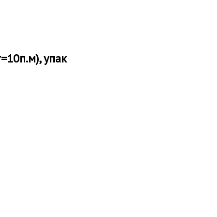
=10п.м), упак