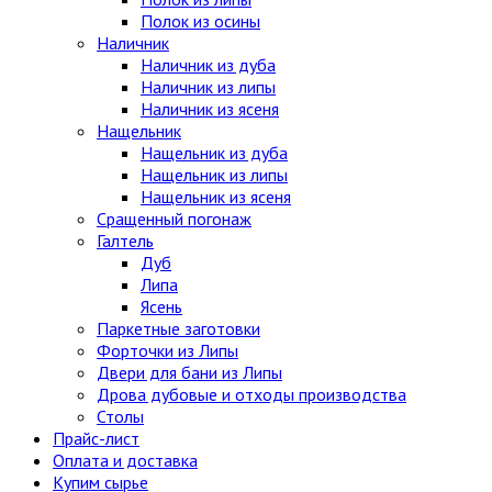
Полок из осины
Наличник
Наличник из дуба
Наличник из липы
Наличник из ясеня
Нащельник
Нащельник из дуба
Нащельник из липы
Нащельник из ясеня
Сращенный погонаж
Галтель
Дуб
Липа
Ясень
Паркетные заготовки
Форточки из Липы
Двери для бани из Липы
Дрова дубовые и отходы производства
Столы
Прайс-лист
Оплата и доставка
Купим сырье