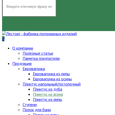
НАЙТИ
0
О компании
Полезные статьи
Памятка покупателю
Продукция
Евровагонка
Евровагонка из липы
Евровагонка из осины
Плинтус напольный/потолочный
Плинтус из дуба
Плинтус из ясеня
Плинтус из липы
Ступени
Полок для бани
Полок из липы