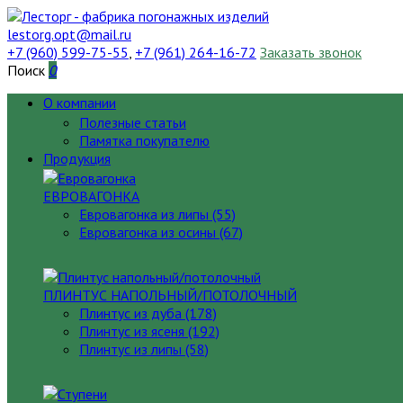
lestorg.opt@mail.ru
+7 (960) 599-75-55
,
+7 (961) 264-16-72
Заказать звонок
Поиск
0
О компании
Полезные статьи
Памятка покупателю
Продукция
ЕВРОВАГОНКА
Евровагонка из липы (55)
Евровагонка из осины (67)
ПЛИНТУС НАПОЛЬНЫЙ/ПОТОЛОЧНЫЙ
Плинтус из дуба (178)
Плинтус из ясеня (192)
Плинтус из липы (58)