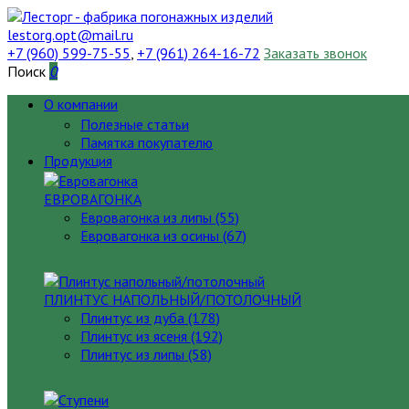
lestorg.opt@mail.ru
+7 (960) 599-75-55
,
+7 (961) 264-16-72
Заказать звонок
Поиск
0
О компании
Полезные статьи
Памятка покупателю
Продукция
ЕВРОВАГОНКА
Евровагонка из липы (55)
Евровагонка из осины (67)
ПЛИНТУС НАПОЛЬНЫЙ/ПОТОЛОЧНЫЙ
Плинтус из дуба (178)
Плинтус из ясеня (192)
Плинтус из липы (58)