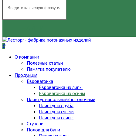
НАЙТИ
0
О компании
Полезные статьи
Памятка покупателю
Продукция
Евровагонка
Евровагонка из липы
Евровагонка из осины
Плинтус напольный/потолочный
Плинтус из дуба
Плинтус из ясеня
Плинтус из липы
Ступени
Полок для бани
Полок из липы