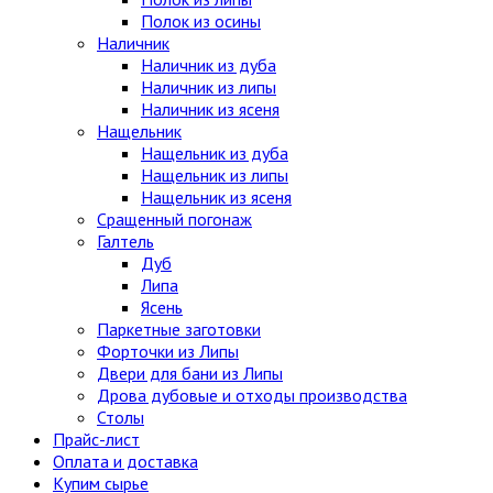
Полок из осины
Наличник
Наличник из дуба
Наличник из липы
Наличник из ясеня
Нащельник
Нащельник из дуба
Нащельник из липы
Нащельник из ясеня
Сращенный погонаж
Галтель
Дуб
Липа
Ясень
Паркетные заготовки
Форточки из Липы
Двери для бани из Липы
Дрова дубовые и отходы производства
Столы
Прайс-лист
Оплата и доставка
Купим сырье