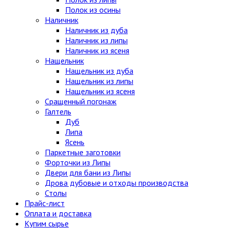
Полок из осины
Наличник
Наличник из дуба
Наличник из липы
Наличник из ясеня
Нащельник
Нащельник из дуба
Нащельник из липы
Нащельник из ясеня
Сращенный погонаж
Галтель
Дуб
Липа
Ясень
Паркетные заготовки
Форточки из Липы
Двери для бани из Липы
Дрова дубовые и отходы производства
Столы
Прайс-лист
Оплата и доставка
Купим сырье