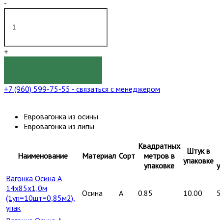
-
+
КУПИТЬ
+7 (960) 599-75-55
- связаться с менеджером
Евровагонка из осины
Евровагонка из липы
Квадратных
Штук в
Наименование
Материал
Сорт
метров в
упаковке
упаковке
Вагонка Осина А
14х85х1,0м
Осина
A
0.85
10.00
(1уп=10шт=0,85м2),
упак