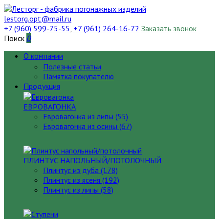
lestorg.opt@mail.ru
+7 (960) 599-75-55
,
+7 (961) 264-16-72
Заказать звонок
Поиск
0
О компании
Полезные статьи
Памятка покупателю
Продукция
ЕВРОВАГОНКА
Евровагонка из липы (55)
Евровагонка из осины (67)
ПЛИНТУС НАПОЛЬНЫЙ/ПОТОЛОЧНЫЙ
Плинтус из дуба (178)
Плинтус из ясеня (192)
Плинтус из липы (58)