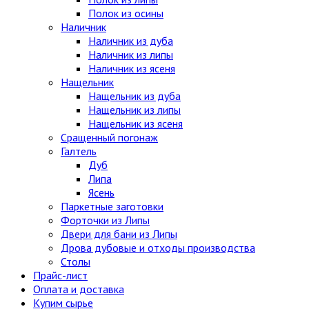
Полок из осины
Наличник
Наличник из дуба
Наличник из липы
Наличник из ясеня
Нащельник
Нащельник из дуба
Нащельник из липы
Нащельник из ясеня
Сращенный погонаж
Галтель
Дуб
Липа
Ясень
Паркетные заготовки
Форточки из Липы
Двери для бани из Липы
Дрова дубовые и отходы производства
Столы
Прайс-лист
Оплата и доставка
Купим сырье