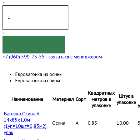
-
+
КУПИТЬ
+7 (960) 599-75-55
- связаться с менеджером
Евровагонка из осины
Евровагонка из липы
Квадратных
Штук в
Наименование
Материал
Сорт
метров в
упаковке
упаковке
Вагонка Осина А
14х85х1,0м
Осина
A
0.85
10.00
(1уп=10шт=0,85м2),
упак