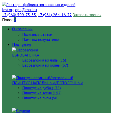
lestorg.opt@mail.ru
+7 (960) 599-75-55
,
+7 (961) 264-16-72
Заказать звонок
Поиск
0
О компании
Полезные статьи
Памятка покупателю
Продукция
ЕВРОВАГОНКА
Евровагонка из липы (55)
Евровагонка из осины (67)
ПЛИНТУС НАПОЛЬНЫЙ/ПОТОЛОЧНЫЙ
Плинтус из дуба (178)
Плинтус из ясеня (192)
Плинтус из липы (58)