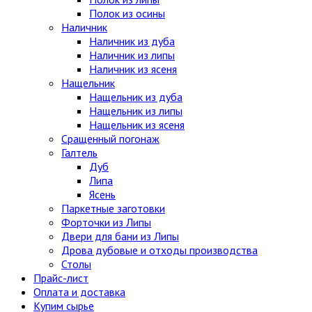
Полок из осины
Наличник
Наличник из дуба
Наличник из липы
Наличник из ясеня
Нащельник
Нащельник из дуба
Нащельник из липы
Нащельник из ясеня
Сращенный погонаж
Галтель
Дуб
Липа
Ясень
Паркетные заготовки
Форточки из Липы
Двери для бани из Липы
Дрова дубовые и отходы производства
Столы
Прайс-лист
Оплата и доставка
Купим сырье