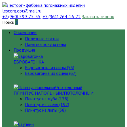
lestorg.opt@mail.ru
+7 (960) 599-75-55
,
+7 (961) 264-16-72
Заказать звонок
Поиск
0
О компании
Полезные статьи
Памятка покупателю
Продукция
ЕВРОВАГОНКА
Евровагонка из липы (55)
Евровагонка из осины (67)
ПЛИНТУС НАПОЛЬНЫЙ/ПОТОЛОЧНЫЙ
Плинтус из дуба (178)
Плинтус из ясеня (192)
Плинтус из липы (58)