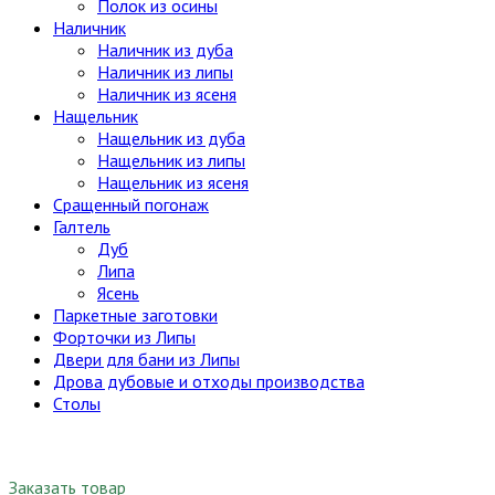
Полок из осины
Наличник
Наличник из дуба
Наличник из липы
Наличник из ясеня
Нащельник
Нащельник из дуба
Нащельник из липы
Нащельник из ясеня
Сращенный погонаж
Галтель
Дуб
Липа
Ясень
Паркетные заготовки
Форточки из Липы
Двери для бани из Липы
Дрова дубовые и отходы производства
Столы
Заказать товар